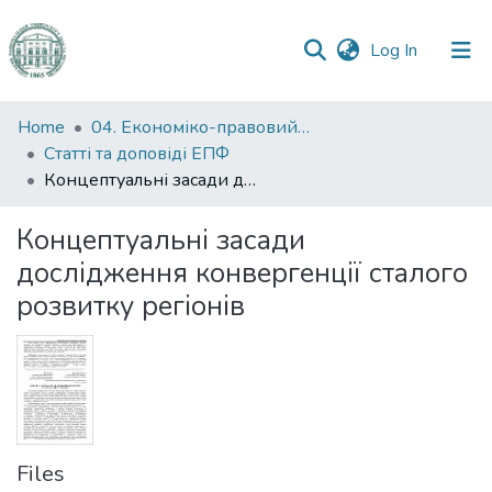
(current)
Log In
Communities
Home
04. Економіко-правовий факультет
&
Статті та доповіді ЕПФ
Collections
Концептуальні засади дослідження конвергенції сталого розвитку регіонів
All of DSpace
Концептуальні засади
дослідження конвергенції сталого
Statistics
розвитку регіонів
Files