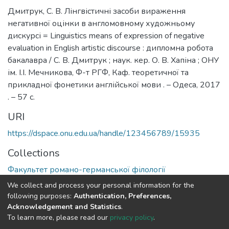
Дмитрук, С. В. Лінгвістичні засоби вираження
негативної оцінки в англомовному художньому
дискурсі = Linguistics means of expression of negative
evaluation in English artistic discourse : дипломна робота
бакалавра / С. В. Дмитрук ; наук. кер. О. В. Хапіна ; ОНУ
ім. І.І. Мечникова, Ф-т РГФ, Каф. теоретичної та
прикладної фонетики англійської мови . – Одеса, 2017
. – 57 с.
URI
https://dspace.onu.edu.ua/handle/123456789/15935
Collections
Факультет романо-германської філології
We collect and process your personal information for the
Full item page
following purposes:
Authentication, Preferences,
Acknowledgement and Statistics
.
To learn more, please read our
privacy policy
.
DSpace software
copyright © 2009-2026
LYRASIS