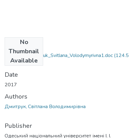
No
Files
Thumbnail
6.020303_Dmytruk_Svitlana_Volodymyrivna1.doc
(124.5
Available
KB)
Date
2017
Authors
Дмитрук, Світлана Володимирівна
Publisher
Одеський національний університет імені І. І.