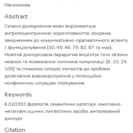
Мечникова
Abstract
Сучасні дослідження мови вирізняються
антропоцентричною зорієнтованістю, зокрема,
зверненням до комунікативно-прагматичного аспекту
її функціонування [30; 45; 46; 79; 82; 87 та інші].
Новітня дискурсивна парадигма акцентує тісні зв’язки
мовних та позамовних чинників комунікації [6; 10; 24;
100] та стимулює інтерес лінгвістів до проблем
досягнення взаєморозуміння у потенційно
конфліктних ситуаціях спілкування.
Keywords
6.020303 філологія
,
семантичні категорії
,
емотивно-
негативні оцінки
,
лінгвістичні засоби
,
англомовний
дискурс
Citation