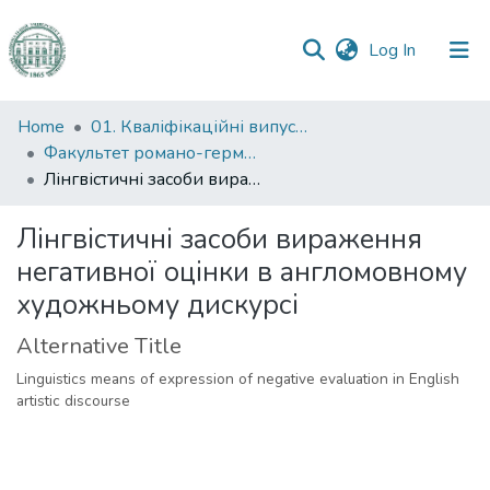
(current)
Log In
Communities
Home
01. Кваліфікаційні випускні роботи здобувачів вищої освіти
&
Факультет романо-германської філології
Collections
Лінгвістичні засоби вираження негативної оцінки в англомовному художньому дискурсі
All of DSpace
Лінгвістичні засоби вираження
негативної оцінки в англомовному
Statistics
художньому дискурсі
Alternative Title
Linguistics means of expression of negative evaluation in English
artistic discourse