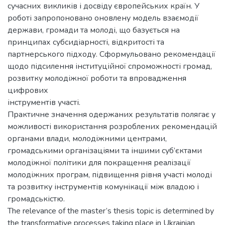
сучасних викликів і досвіду європейських країн. У
роботі запропоновано оновлену модель взаємодії
держави, громади та молоді, що базується на
принципах субсидіарності, відкритості та
партнерського підходу. Сформульовано рекомендації
щодо підсилення інституційної спроможності громад,
розвитку молодіжної роботи та впровадження
цифрових
інструментів участі.
Практичне значення одержаних результатів полягає у
можливості використання розроблених рекомендацій
органами влади, молодіжними центрами,
громадськими організаціями та іншими суб’єктами
молодіжної політики для покращення реалізації
молодіжних програм, підвищення рівня участі молоді
та розвитку інструментів комунікації між владою і
громадськістю.
The relevance of the master’s thesis topic is determined by
the transformative processes taking place in Ukrainian