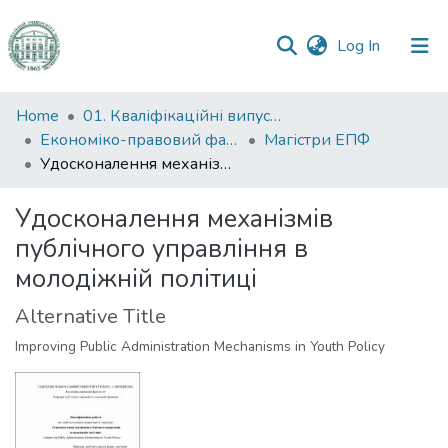
(current)
Log In
Communities
Home
01. Кваліфікаційні випускні роботи здобувачів вищої освіти
&
Економіко-правовий факультет
Магістри ЕПФ
Collections
Удосконалення механізмів публічного управління в молодіжній політиці
All of DSpace
Удосконалення механізмів
публічного управління в
Statistics
молодіжній політиці
Alternative Title
Improving Public Administration Mechanisms in Youth Policy