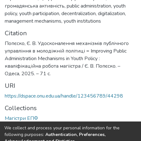
громадянська активність
,
public administration
,
youth
policy
,
youth participation
,
decentralization
,
digitalization
,
management mechanisms
,
youth institutions
Citation
Попєско, Є. В. Удосконалення механізмів публічного
управління в молодіжній політиці = Improving Public
Administration Mechanisms in Youth Policy :
кваліфікаційна робота магіістра / Є. В. Попєско. –
Одеса, 2025. – 71 с.
URI
https://dspace.onu.edu.ua/handle/123456789/44298
Collections
Магістри ЕПФ
We collect and process your personal information for the
Full item page
following purposes:
Authentication, Preferences,