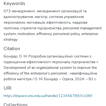
Keywords
073 менеджмент
,
менеджмент організацій та
адміністрування
,
магістр
,
система управління
персоналом
,
мотивація
,
ефективність
,
кадрова
політика
,
стратегія підприємства
,
personnel management
system
,
motivation
,
efficiency
,
personnel policy
,
enterprise
strategy
Citation
Бондар, О. М. Розробка організаційної системи з
підвищення ефективності персоналу підприємства =
Development of an organizational system to improve the
efficiency of the enterprise's personnel : кваліфікаційна
робота магістра / О. М. Бондар. – Одеса, 2024. – 81 с.
URI
https://dspace.onu.edu.ua/handle/123456789/41089
Collections