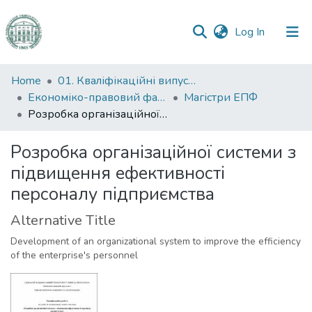
(current)
Log In
Communities
Home
01. Кваліфікаційні випускні роботи здобувачів вищої освіти
&
Економіко-правовий факультет
Магістри ЕПФ
Collections
Розробка організаційної системи з підвищення ефективності персоналу підприємства
All of DSpace
Розробка організаційної системи з
підвищення ефективності
Statistics
персоналу підприємства
Alternative Title
Development of an organizational system to improve the efficiency
of the enterprise's personnel