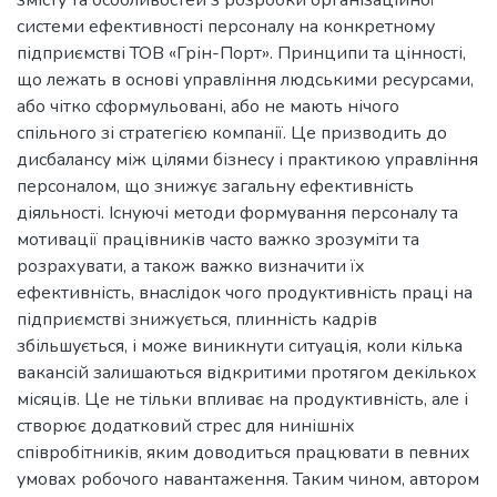
змісту та особливостей з розробки організаційної
системи ефективності персоналу на конкретному
підприємстві ТОВ «Грін-Порт». Принципи та цінності,
що лежать в основі управління людськими ресурсами,
або чітко сформульовані, або не мають нічого
спільного зі стратегією компанії. Це призводить до
дисбалансу між цілями бізнесу і практикою управління
персоналом, що знижує загальну ефективність
діяльності. Існуючі методи формування персоналу та
мотивації працівників часто важко зрозуміти та
розрахувати, а також важко визначити їх
ефективність, внаслідок чого продуктивність праці на
підприємстві знижується, плинність кадрів
збільшується, і може виникнути ситуація, коли кілька
вакансій залишаються відкритими протягом декількох
місяців. Це не тільки впливає на продуктивність, але і
створює додатковий стрес для нинішніх
співробітників, яким доводиться працювати в певних
умовах робочого навантаження. Таким чином, автором