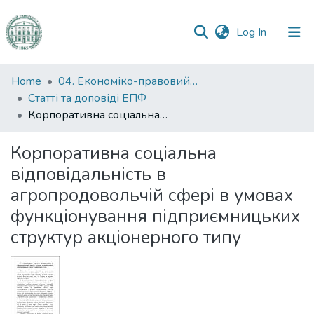
(current)
Log In
Communities
Home
04. Економіко-правовий факультет
&
Статті та доповіді ЕПФ
Collections
Корпоративна соціальна відповідальність в агропродовольчій сфері в умовах функціонування підприємницьких структур акціонерного типу
All of DSpace
Корпоративна соціальна
відповідальність в
Statistics
агропродовольчій сфері в умовах
функціонування підприємницьких
структур акціонерного типу