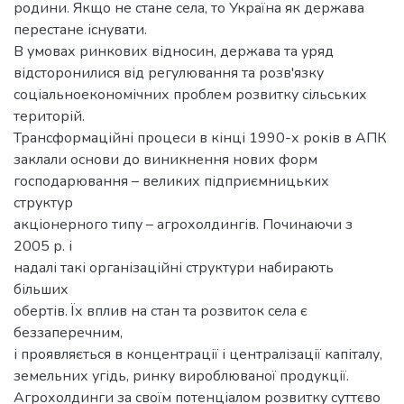
родини. Якщо не стане села, то Україна як держава
перестане існувати.
В умовах ринкових відносин, держава та уряд
відсторонилися від регулювання та розв'язку
соціальноекономічних проблем розвитку сільських
територій.
Трансформаційні процеси в кінці 1990-х років в АПК
заклали основи до виникнення нових форм
господарювання – великих підприємницьких
структур
акціонерного типу – агрохолдингів. Починаючи з
2005 р. і
надалі такі організаційні структури набирають
більших
обертів. Їх вплив на стан та розвиток села є
беззаперечним,
і проявляється в концентрації і централізації капіталу,
земельних угідь, ринку вироблюваної продукції.
Агрохолдинги за своїм потенціалом розвитку суттєво