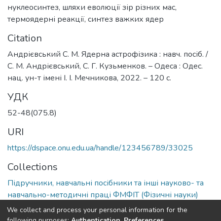
нуклеосинтез
,
шляхи еволюції зір різних мас
,
термоядерні реакції
,
синтез важких ядер
Citation
Андрієвський С. М. Ядерна астрофізика : навч. посіб. /
С. М. Андрієвський, С. Г. Кузьменков. – Одеса : Одес.
нац. ун-т імені І. І. Мечникова, 2022. – 120 с.
УДК
52-48(075.8)
URI
https://dspace.onu.edu.ua/handle/123456789/33025
Collections
Підручники, навчальні посібники та інші науково- та
навчально-методичні праці ФМФІТ (Фізичні науки)
We collect and process your personal information for the
Full item page
following purposes:
Authentication, Preferences,