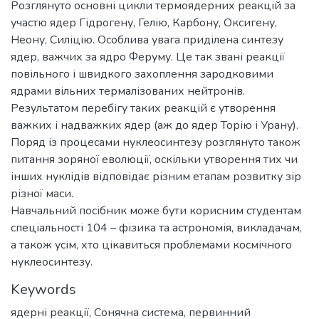
Розглянуто основні цикли термоядерних реакцій за
участю ядер Гідрогену, Гелію, Карбону, Оксигену,
Неону, Силіцію. Особлива увага приділена синтезу
ядер, важчих за ядро Феруму. Це так звані реакції
повільного і швидкого захоплення зародковими
ядрами вільних термалізованих нейтронів.
Результатом перебігу таких реакцій є утворення
важких і надважких ядер (аж до ядер Торію і Урану).
Поряд із процесами нуклеосинтезу розглянуто також
питання зоряної еволюції, оскільки утворення тих чи
інших нуклідів відповідає різним етапам розвитку зір
різної маси.
Навчальний посібник може бути корисним студентам
спеціальності 104 – фізика та астрономія, викладачам,
а також усім, хто цікавиться проблемами космічного
нуклеосинтезу.
Keywords
ядерні реакції
,
Сонячна система
,
первинний