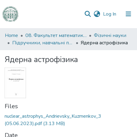
(current)
Log In
Communities
Home
08. Факультет математики, фізики та інформаційних технологій
Фізичні науки
&
Підручники, навчальні посібники та інші науково- та навчально-методичні праці ФМФІТ (Фізичні науки)
Ядерна астрофізика
Collections
Ядерна астрофізика
All of DSpace
Statistics
Files
nuclear_astrophys_Andrievsky_Kuzmenkov_3
(05.06.2023).pdf
(3.13 MB)
Date