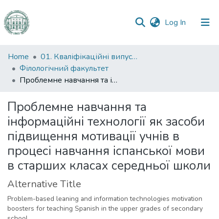
(current)
Log In
Communities
Home
01. Кваліфікаційні випускні роботи здобувачів вищої освіти
&
Філологічний факультет
Collections
Проблемне навчання та інформаційні технології як засоби підвищення мотивації учнів в процесі навчання іспанської мови в старших класах середньої школи
All of DSpace
Проблемне навчання та
інформаційні технології як засоби
Statistics
підвищення мотивації учнів в
процесі навчання іспанської мови
в старших класах середньої школи
Alternative Title
Problem-based leaning and information technologies motivation
boosters for teaching Spanish in the upper grades of secondary
school