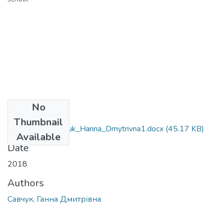
No
Files
Thumbnail
6.020303_Savchuk_Hanna_Dmytrivna1.docx
(45.17 KB)
Available
Date
2018
Authors
Савчук, Ганна Дмитрівна