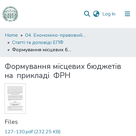
(current)
Log In
Communities
Home
04. Економіко-правовий факультет
&
Статті та доповіді ЕПФ
Collections
Формування місцевих бюджетів на прикладі ФРН
All of DSpace
Формування місцевих бюджетів
на прикладі ФРН
Statistics
Files
127-130.pdf
(232.25 KB)