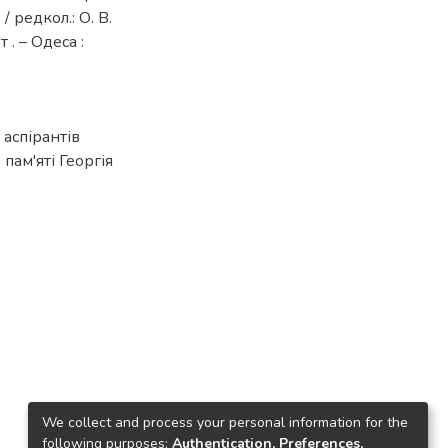
 редкол.: О. В.
 . – Одеса :
аспірантів
пам'яті Георгія
ь
We collect and process your personal information for the
following purposes:
Authentication, Preferences,