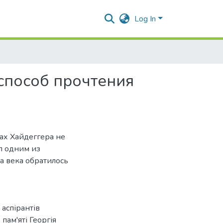
Log In
способ прочтения
ах Хайдеггера не
ал одним из
ла века обратилось
аспірантів
пам'яті Георгія