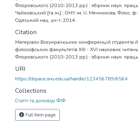
Флоровського (2010-2013 рр.) : збірник наук. праць /
Чайковський [та ін.] ; ОНУ ім. І.І. Мечникова, Філос. ф-т
Одеський нац. ун-т, 2014.
Citation
Матеріали Всеукраїнських конференцій студентів й 
філософських факультетів XIII - XVI наукових читань 
Флоровського (2010-2013 рр.) : збірник наук. прац
URI
https://dspace.onu.edu.ua/handle/123456789/6564
Collections
Статті та доповіді ФІФ
Full item page