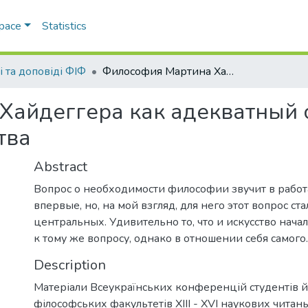
Space
Statistics
і та доповіді ФІФ
Философия Мартина Хайдеггера как адекватный способ прочтения современного искусства
Хайдеггера как адекватный 
тва
Abstract
Вопрос о необходимости философии звучит в работ
впервые, но, на мой взгляд, для него этот вопрос ст
центральных. Удивительно то, что и искусство нача
к тому же вопросу, однако в отношении себя самого.
Description
Матеріали Всеукраїнських конференцій студентів й 
філософських факультетів XIII - XVI наукових читань 