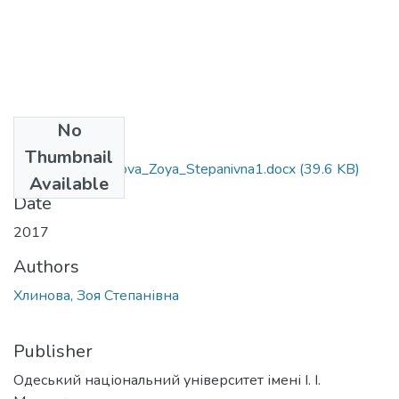
No
Files
Thumbnail
6.030102_Khlynova_Zoya_Stepanivna1.docx
(39.6 KB)
Available
Date
2017
Authors
Хлинова, Зоя Степанівна
Publisher
Одеський національний університет імені І. І.