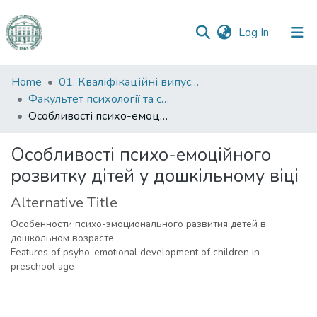
(current)
Log In
Communities
Home
01. Кваліфікаційні випускні роботи здобувачів вищої освіти
&
Факультет психології та соціальної роботи
Collections
Особливості психо-емоційного розвитку дітей у дошкільному віці
All of DSpace
Особливості психо-емоційного
розвитку дітей у дошкільному віці
Statistics
Alternative Title
Особенности психо-эмоционального развития детей в
дошкольном возрасте
Features of psyho-emotional development of children in
preschool age