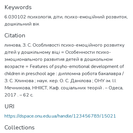
Keywords
6.030102 психологія
,
діти
,
психо-емоційний розвиток
,
дошкільний вік
Citation
линова, З. С. Особливості психо-емоційного розвитку
дітей у дошкільному віці = Особенности психо-
эмоционального развития детей в дошкольном
возрасте = Features of psyho-emotional development of
children in preschool age : дипломна робота бакалавра /
З. С. Хлинова ; наук. кер. О. С. Данілова ; ОНУ ім. І.І.
Мечникова, ННІІСТ, Каф. соціальних теорій . – Одеса,
2017 . – 62 с.
URI
https://dspace.onu.edu.ua/handle/123456789/15021
Collections