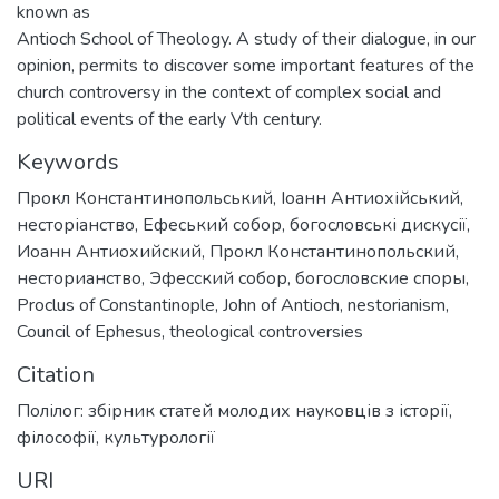
known as
Antioch School of Theology. A study of their dialogue, in our
opinion, permits to discover some important features of the
church controversy in the context of complex social and
political events of the early Vth century.
Keywords
Прокл Константинопольський
,
Іоанн Антиохійський
,
несторіанство
,
Ефеський собор
,
богословські дискусії
,
Иоанн Антиохийский
,
Прокл Константинопольский
,
несторианство
,
Эфесский собор
,
богословские споры
,
Proclus of Constantinople
,
John of Antioch
,
nestorianism
,
Council of Ephesus
,
theological controversies
Citation
Полілог: збірник статей молодих науковців з історії,
філософії, культурології
URI