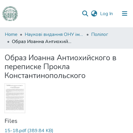
(current)
Log In
Communities
Home
Наукові видання ОНУ імені І. І. Мечникова
Полілог
&
Образ Иоанна Антиохийского в переписке Прокла Константинопольского
Collections
Образ Иоанна Антиохийского в
All of DSpace
переписке Прокла
Константинопольского
Statistics
Files
15-18.pdf
(389.84 KB)