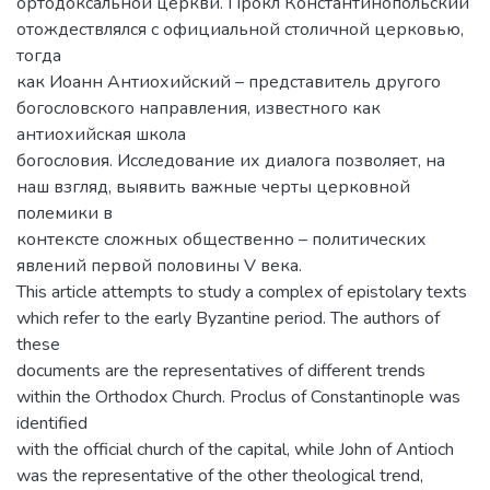
ортодоксальной церкви. Прокл Константинопольский
отождествлялся с официальной столичной церковью,
тогда
как Иоанн Антиохийский – представитель другого
богословского направления, известного как
антиохийская школа
богословия. Исследование их диалога позволяет, на
наш взгляд, выявить важные черты церковной
полемики в
контексте сложных общественно – политических
явлений первой половины V века.
This article attempts to study a complex of epistolary texts
which refer to the early Byzantine period. The authors of
these
documents are the representatives of different trends
within the Orthodox Church. Proclus of Constantinople was
identified
with the official church of the capital, while John of Antioch
was the representative of the other theological trend,