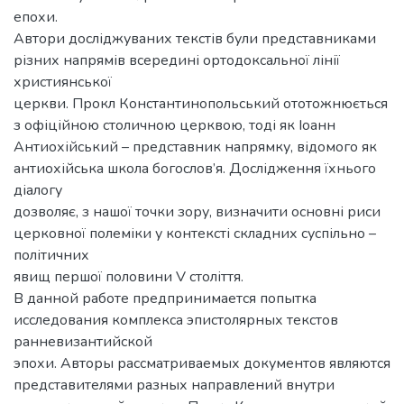
епохи.
Автори досліджуваних текстів були представниками
різних напрямів всередині ортодоксальної лінії
християнської
церкви. Прокл Константинопольський ототожнюється
з офіційною столичною церквою, тоді як Іоанн
Антиохійський – представник напрямку, відомого як
антиохійська школа богослов’я. Дослідження їхнього
діалогу
дозволяє, з нашої точки зору, визначити основні риси
церковної полеміки у контексті складних суспільно –
політичних
явищ першої половини V століття.
В данной работе предпринимается попытка
исследования комплекса эпистолярных текстов
ранневизантийской
эпохи. Авторы рассматриваемых документов являются
представителями разных направлений внутри