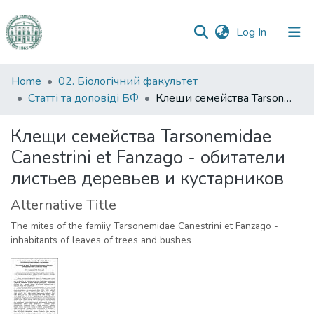
(current)
Log In
Communities
Home
02. Біологічний факультет
&
Статті та доповіді БФ
Клещи семейства Tarsonemidae Canestrini et Fanzago - обитатели листьев деревьев и кустарников
Collections
Клещи семейства Tarsonemidae
All of DSpace
Canestrini et Fanzago - обитатели
листьев деревьев и кустарников
Statistics
Alternative Title
The mites of the famiiy Tarsonemidae Canestrini et Fanzago -
inhabitants of leaves of trees and bushes