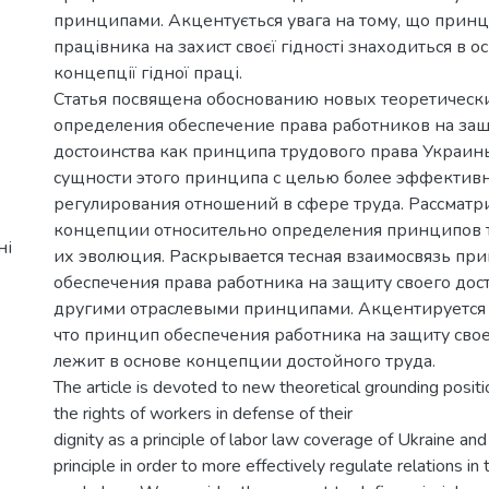
принципами. Акцентується увага на тому, що прин
працівника на захист своєї гідності знаходиться в о
концепції гідної праці.
Статья посвящена обоснованию новых теоретическ
определения обеспечение права работников на защ
достоинства как принципа трудового права Украи
сущности этого принципа с целью более эффектив
регулирования отношений в сфере труда. Рассматр
концепции относительно определения принципов т
ні
их эволюция. Раскрывается тесная взаимосвязь пр
обеспечения права работника на защиту своего дост
другими отраслевыми принципами. Акцентируется 
что принцип обеспечения работника на защиту свое
лежит в основе концепции достойного труда.
The article is devoted to new theoretical grounding posit
the rights of workers in defense of their
dignity as a principle of labor law coverage of Ukraine and
principle in order to more effectively regulate relations in 