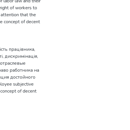
f labor law and their
 right of workers to
 attention that the
the concept of decent
ість працівника
,
ті
,
дискримінація
,
отраслевые
раво работника на
ция достойного
ployee subjective
 concept of decent