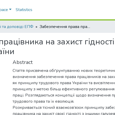
Space
Statistics
і та доповіді ЕПФ
Забезпечення права працівника на захист гідності як принцип трудового права України
рацівника на захист гідност
аїни
Abstract
Стаття присвячена обґрунтуванню нових теоретичн
визначення забезпечення права працівників на захис
як принципу трудового права України та висвітленн
принципу з метою більш ефективного регулювання 
праці. Розглядаються концепції щодо визначення 
трудового права та їх еволюція.
Розкривається тісний взаємозв’язок принципу забе
працівника на захист своєї гідності з іншими галуз