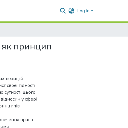
Log In
і як принцип
их позицій
т своєї гідності
ю сутності цього
відносин у сфері
принципів
зпечення права
евими