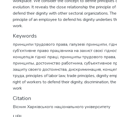
workplace. We consider the concept to define principles o
evolution. It reveals the close relationship the principle of
defend their dignity with other sectoral organizations. The
principle of an employee to defend his dignity underlies 
work.
Keywords
принципи трудового права
,
галузеві принципи
,
гідн
суб’єктивне право працівника на захист своєї гіднос
концепція гідної праці
,
принципы трудового права
,
принципы
,
достоинство работника
,
субъективное п
защиту своего достоинства
,
дискриминация
,
концеп
труда
,
principles of labor law
,
trade principles
,
dignity em
right of workers to defend their dignity
,
discrimination
,
the
work
Citation
Вісник Харківського національного університету
URI