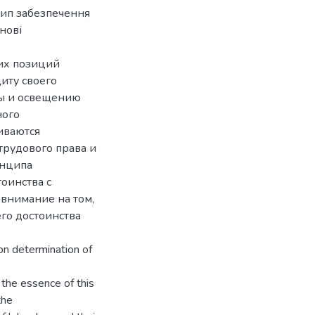
цип забезпечення
снові
их позиций
иту своего
ны и освещению
ного
иваются
рудового права и
инципа
оинства с
внимание на том,
го достоинства
ion determination of
 the essence of this
the