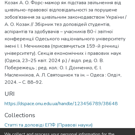
Козак А. О. Форс-мажор як підстава звільнення від
цивільно-правової відповідальності за порушене
зобов’язання за цивільним законодавством України /
А. О. Козак // Збірник тез доповідей студентів,
аспірантів та здобувачів – учасників 80-ї звітної
конференції Одеського національного університету
імені І. І. Мечникова (присвячується 159-й річниці
університету). Секція економічних і правових наук
(Одеса, 23–25 квіт. 2024 р.) / відп. ред. О. В.
Побережець ; ред. кол.: О. І. Донченко, Є. І.
Масленніков, А. Л. Святошнюк та ін. – Одеса : Олді+,
2024. – С. 88–92.
URI
https://dspace.onu.edu.ua/handle/123456789/38648
Collections
Статті та доповіді ЕПФ (Правові науки)
We collect and process your personal information for the