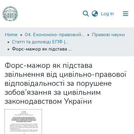
(current)
Log In
Communities
Home
04. Економіко-правовий факультет
Правові науки
&
Статті та доповіді ЕПФ (Правові науки)
Collections
Форс-мажор як підстава звільнення від цивільно-правової відповідальності за порушене зобов’язання за цивільним законодавством України
All of DSpace
Форс-мажор як підстава
звільнення від цивільно-правової
Statistics
відповідальності за порушене
зобов’язання за цивільним
законодавством України