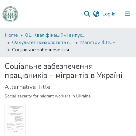
(current)
Log In
Communities
Home
01. Кваліфікаційні випускні роботи здобувачів вищої освіти
&
Факультет психології та соціальної роботи
Магістри ФПСР
Collections
Соціальне забезпечення працівників – мігрантів в Україні
All of DSpace
Соціальне забезпечення
працівників – мігрантів в Україні
Statistics
Alternative Title
Social security for migrant workers in Ukraine