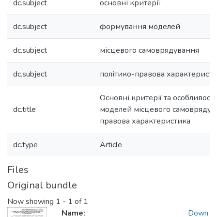
dc.subject
основні критерії
dc.subject
формування моделей
dc.subject
місцевого самоврядування
dc.subject
політико-правова характерист
Основні критерії та особливос
dc.title
моделей місцевого самоврядува
правова характеристика
dc.type
Article
Files
Original bundle
Now showing
1 - 1 of 1
Name:
Down