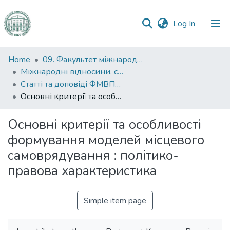
(current)
Log In
Communities
Home
09. Факультет міжнародних відносин, політології та соціології
&
Міжнародні відносини, суспільні комунікації та регіональні студії
Collections
Статті та доповіді ФМВПС (Міжнародні відносини, суспільні комунікації та регіональні студії)
Основні критерії та особливості формування моделей місцевого самоврядування : політико-правова характеристика
All of DSpace
Основні критерії та особливості
Statistics
формування моделей місцевого
самоврядування : політико-
правова характеристика
Simple item page