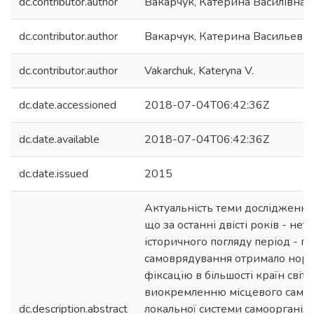
dc.contributor.author
Вакарчук, Катерина Василівна
dc.contributor.author
Вакарчук, Катерина Васильевн
dc.contributor.author
Vakarchuk, Kateryna V.
dc.date.accessioned
2018-07-04T06:42:36Z
dc.date.available
2018-07-04T06:42:36Z
dc.date.issued
2015
Актуальність теми дослідження 
що за останні двісті років - нет
історичного погляду період - п
самоврядування отримало нор
фіксацію в більшості країн світ
виокремленню місцевого само
dc.description.abstract
локальної системи самоорганізац