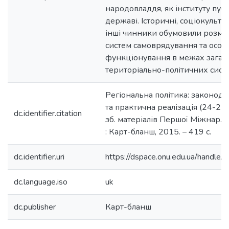
народовладдя, як інституту публ
державі. Історичні, соціокультур
інші чинники обумовили розмаї
систем самоврядування та особл
функціонування в межах загал
територіально-політичних сист
Регіональна політика: законод
та практична реалізація (24-25 л
dc.identifier.citation
зб. матеріалів Першої Міжнар. н
: Карт-бланш, 2015. – 419 с.
dc.identifier.uri
https://dspace.onu.edu.ua/hand
dc.language.iso
uk
dc.publisher
Карт-бланш