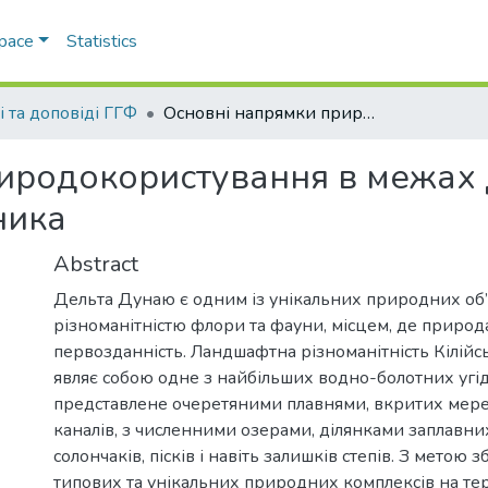
Space
Statistics
і та доповіді ГГФ
Основні напрямки природокористування в межах Дунайського біосферного заповідника
риродокористування в межах
ника
Abstract
Дельта Дунаю є одним із унікальних природних об’
різноманітністю флори та фауни, місцем, де природ
первозданність. Ландшафтна різноманітність Кілій
являє собою одне з найбільших водно-болотних угід
представлене очеретяними плавнями, вкритих мер
каналів, з численними озерами, ділянками заплавних л
солончаків, пісків і навіть залишків степів. З метою
типових та унікальних природних комплексів на тер