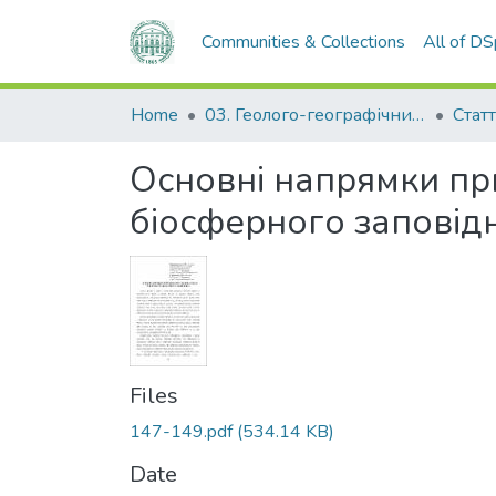
Communities & Collections
All of D
Home
03. Геолого-географічний факультет
Статт
Основні напрямки п
біосферного заповід
Files
147-149.pdf
(534.14 KB)
Date