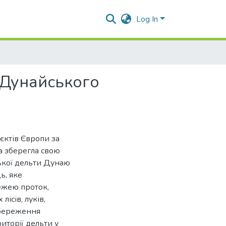
Log In
 Дунайського
єктів Європи за
а зберегла свою
ської дельти Дунаю
ь, яке
ежею проток,
ісів, луків,
 збереження
иторії дельти у