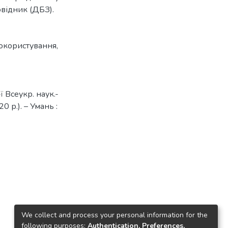
відник (ДБЗ).
окористування
,
-ї Всеукр. наук.-
0 р.). – Умань :
We collect and process your personal information for the
following purposes:
Authentication, Preferences,