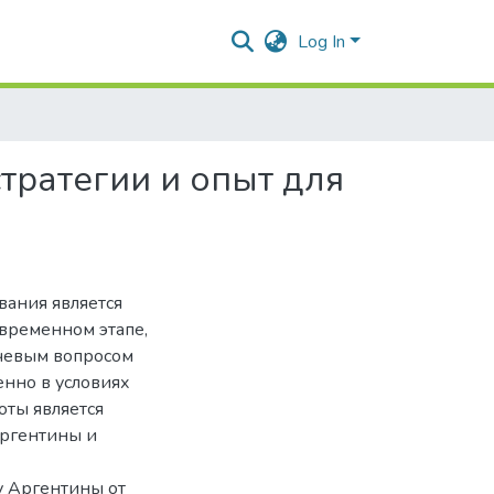
Log In
тратегии и опыт для
вания является
овременном этапе,
ючевым вопросом
енно в условиях
оты является
Аргентины и
у Аргентины от