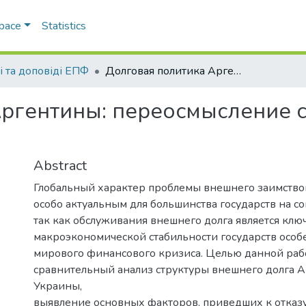
Space
Statistics
і та доповіді ЕПФ
Долговая политика Аргентины: переосмысление стратегии и опыт для Украины
ргентины: переосмысление с
Abstract
Глобальный характер проблемы внешнего заимство
особо актуальным для большинства государств на с
так как обслуживания внешнего долга является кл
макроэкономической стабильности государств особ
мирового финансового кризиса. Целью данной раб
сравнительный анализ структуры внешнего долга 
Украины,
выявление основных факторов, приведших к отказ