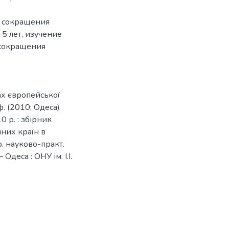
о сокращения
5 лет, изучение
 сокращения
ах європейської
ф. (2010; Одеса)
 р. : збірник
чних країн в
р. науково-практ.
 Одеса : ОНУ ім. І.І.