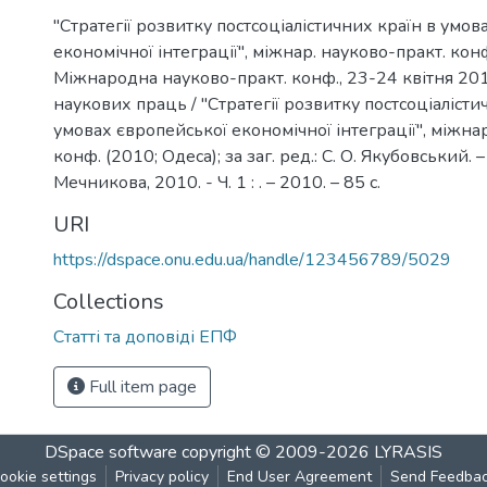
"Стратегії розвитку постсоціалістичних країн в умов
економічної інтеграції", міжнар. науково-практ. кон
Міжнародна науково-практ. конф., 23-24 квітня 2010
наукових праць / "Стратегії розвитку постсоціалісти
умовах європейської економічної інтеграції", міжна
конф. (2010; Одеса); за заг. ред.: С. О. Якубовський. – О
Мечникова, 2010. - Ч. 1 : . – 2010. – 85 с.
URI
https://dspace.onu.edu.ua/handle/123456789/5029
Collections
Статті та доповіді ЕПФ
Full item page
DSpace software
copyright © 2009-2026
LYRASIS
ookie settings
Privacy policy
End User Agreement
Send Feedba