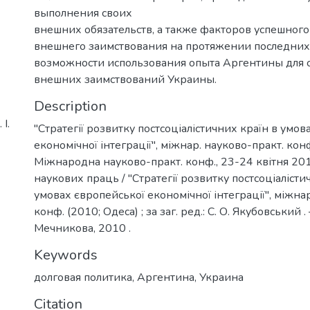
выполнения своих
внешних обязательств, а также факторов успешног
внешнего заимствования на протяжении последних 
возможности использования опыта Аргентины для
внешних заимствований Украины.
Description
І.
"Стратегії розвитку постсоціалістичних країн в умов
економічної інтеграції", міжнар. науково-практ. кон
Міжнародна науково-практ. конф., 23-24 квітня 2010
наукових праць / "Стратегії розвитку постсоціалісти
умовах європейської економічної інтеграції", міжна
конф. (2010; Одеса) ; за заг. ред.: С. О. Якубовський . –
Мечникова, 2010 .
Keywords
долговая политика
,
Аргентина
,
Украина
Citation