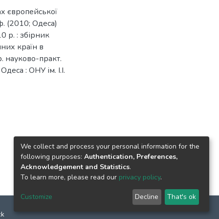
ах європейської
ф. (2010; Одеса)
 р. : збірник
чних країн в
р. науково-практ.
деса : ОНУ ім. І.І.
We collect and process your personal information for the
following purposes:
Authentication, Preferences,
Acknowledgement and Statistics
.
To learn more, please read our
privacy policy
.
Customize
Decline
That's ok
ck