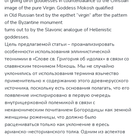
of giving birth goddesses in counterbalance to the Christian
image of the pure Virgin. Goddess Mokosh qualified
in Old Russian text by the epithet “virgin” after the pattern
of the Byzantine monument
turns out to by the Slavonic analogue of Hellenistic
goddesses.
Цель предлагаемой статьи – проанализировать
особенности использования эллинистической
теонимии в «Слове св. Григория об идолах» в связи со
славянским теонимом Мокошь. Мы не случайно
уклонились от использования термина язычество
применительно к содержанию этого древнерусского
источника, поскольку есть основания полагать, что его
появление инспирировано в первую очередь
внутрицерковной полемикой в связи с
неканоническим почитанием Богородицы как земной
женщины роженицы, что должно было
расцениваться только как уклонение в ересь
арианско-несторианского толка. Одним из аспектов