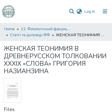
(current)
Log In
Communities
Home
12. Філологічний факультет
&
Статті та доповіді ФФ
ЖЕНСКАЯ ТЕОНИМИЯ В ДРЕВНЕРУССКОМ ТОЛКОВАНИИ XXXIX «СЛОВА» ГРИГОРИЯ НАЗИАНЗИНА
Collections
ЖЕНСКАЯ ТЕОНИМИЯ В
All of DSpace
ДРЕВНЕРУССКОМ ТОЛКОВАНИИ
XXXIX «СЛОВА» ГРИГОРИЯ
Statistics
НАЗИАНЗИНА
Files