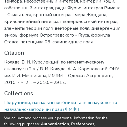
Тейлора
,
несобственный интеграл
,
критерий Коши
,
собственный интеграл
,
ряды Фурье
,
интеграл Римана
- Стильтьеса
,
кратный интеграл
,
мера Жордана
,
криволинейный интеграл
,
поверхностный интеграл
,
элементы теории поля
,
векторные поля
,
дивергенция
,
вихрь
,
формула Остроградского - Гауса
,
формула
Стокса
,
потенциал R3
,
солиноидные поля
Citation
Коляда, В. И. Курс лекций по математическому
анализу: : в 2 ч. / В. И. Коляда, А. А. Кореновский; ОНУ
им. И.И. Мечникова, ИМЭМ. – Одесса : Астропринт,
2010. - Ч. 2 : . – 2010. – 291 с.
Collections
Підручники, навчальні посібники та інші науково- та
навчально-методичні праці ФМФІТ
We collect and process your personal information for the
Full item page
following purposes:
Authentication, Preferences,