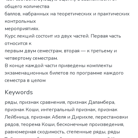
общего количества
баллов, набранных на теоретических и практических
контрольных
мероприятиях.
Курс лекций состоит из двух частей. Первая часть
относится к
первым двум семестрам, вторая — к третьему и
четвертому семестрам.
В конце каждой части приведены комплекты
экзаменационных билетов по программе каждого
семестра в целом
Keywords
ряды
,
признак сравнения
,
признак Даламбера
,
признак Коши
,
интегральный признак
,
признак
Лейбница
,
признак Абеля и Дирихле
,
перестановки
рядов
,
теорема Коши
,
бесконечные произведения
,
равномерная сходимость
,
степенные ряды
,
ряды