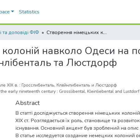
Space
Statistics
і та доповіді ФІФ
Створення німецьких колоній навколо Одеси на початку ХІХ ст. : Гросслібенталь, Кляйнлібенталь та Люстдорф
колоній навколо Одеси на поч
йнлібенталь та Люстдорф
е ХІХ в. : Гросслибенталь, Кляйнлибенталь и Люстдорф
he early nineteenth century : Grosslibental, Kleinliebental and Lustdorf
Abstract
В статті досліджується створення німецьких колоні
ХІХ ст. Розглядається їх роль, становище та розвито
існування. Основний акцент був зроблений на опис д
В статье исследуется создание немецких колоний о