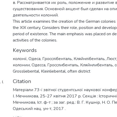
в. Рассматривается их роль, положение и развитие 
существования. Основной акцент был сделан на оп
деятельности колоний.
This article examines the creation of the German colonies
the XIX century, Considers their role, position and develo
period of existence. The main emphasis was placed on des
activities of the colonies.
Keywords
колонії
,
Одеса
,
Гросслібенталь
,
Кляйнлібенталь
,
Люст
колонии
,
Одесса
,
Гросслибенталь
,
Кляйнлибенталь
,
c
Grossliebental
,
Kleinliebental
,
often district
Citation
І.
Матеріали 73-ї звітної студентської наукової конфер
І. Мечникова, 25-27 квітня 2017 р. Секція : Історичні н
Мечникова, Іст. ф-т ; за заг. ред.: В. Г. Кушнір, Н. О. П
Одеський нац. ун-т, 2017 .