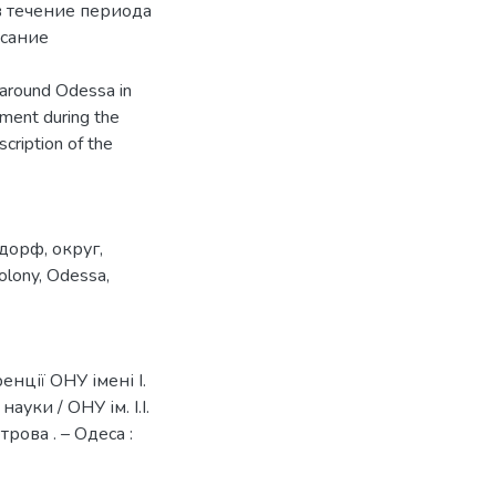
в течение периода
исание
 around Odessa in
pment during the
cription of the
дорф
,
округ
,
olony
,
Odessa
,
енції ОНУ імені І.
ауки / ОНУ ім. І.І.
етрова . – Одеса :