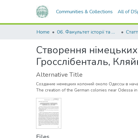
Communities & Collections
All of D
Home
06. Факультет історії та філософії
Статт
Створення німецьких 
Гросслібенталь, Кля
Alternative Title
Создание немецких колоний около Одессы в начал
The creation of the German colonies near Odessa in t
Files