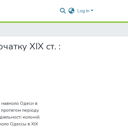
Log In
атку ХІХ ст. :
й навколо Одеси в
к протягом періоду
іяльності колоній.
коло Одессы в XIX