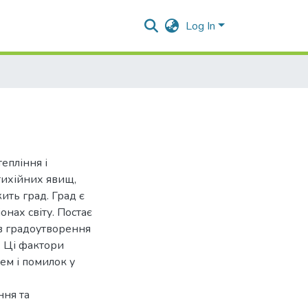
Log In
епління і
стихійних явищ,
ть град. Град є
онах світу. Постає
в градоутворення
. Ці фактори
ем і помилок у
ння та