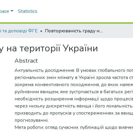
Space
Statistics
і та доповіді ФГЕ
Повторюваність граду на території України
 на території України
Abstract
Актуальність дослідження: В умовах глобального пот
регіональних змін клімату в Україні зросла частота 
зокрема конвективного походження, до яких належи
руйнівним явищем, яке зустрічається в багатьох регі
необхідність розширення інформації щодо процесі
через низьку дискретність явища і його локальність
призводить до пропусків у спостереженнях за явищ
прогнозуванні.
Мета роботи: огляд сучасних публікацій щодо вивче