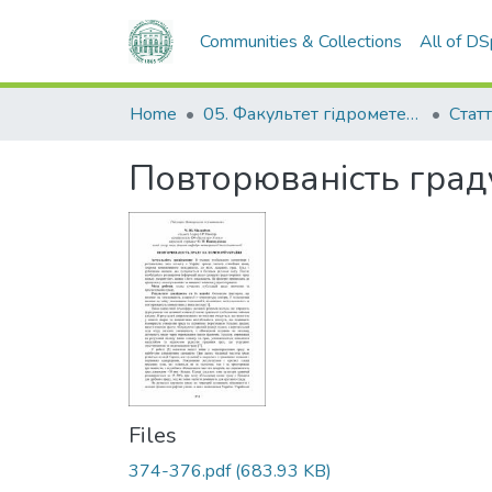
Communities & Collections
All of D
Home
05. Факультет гідрометеорології і екології
Статт
Повторюваність граду
Files
374-376.pdf
(683.93 KB)