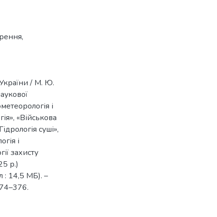
орення
,
України / М. Ю.
наукової
ометеорологія і
гія», «Військова
Гідрологія суші»,
огія і
гії захисту
5 р.)
 : 14,5 МБ). –
 374–376.