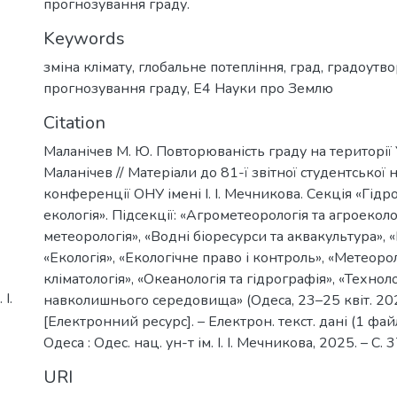
прогнозування граду.
Keywords
зміна клімату
,
глобальне потепління
,
град
,
градоутв
прогнозування граду
,
Е4 Науки про Землю
Citation
Маланічев М. Ю. Повторюваність граду на території 
Маланічев // Матеріали до 81-ї звітної студентської 
конференції ОНУ імені І. І. Мечникова. Секція «Гідр
екологія». Підсекції: «Агрометеорологія та агроеколо
метеорологія», «Водні біоресурси та аквакультура», «
«Екологія», «Екологічне право і контроль», «Метеорол
кліматологія», «Океанологія та гідрографія», «Техноло
І.
навколишнього середовища» (Одеса, 23–25 квіт. 202
[Електронний ресурс]. – Електрон. текст. дані (1 файл
Одеса : Одес. нац. ун-т ім. І. І. Мечникова, 2025. – С.
URI