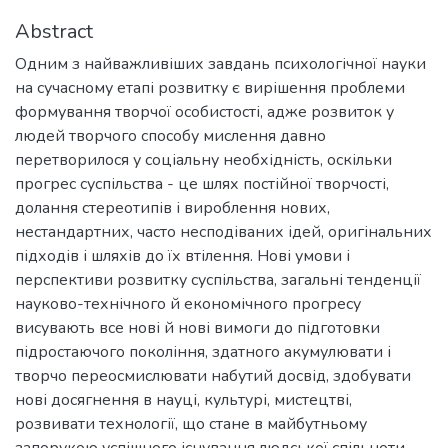
Abstract
Одним з найважливіших завдань психологічної науки
на сучасному етапі розвитку є вирішення проблеми
формування творчої особистості, адже розвиток у
людей творчого способу мислення давно
перетворилося у соціальну необхідність, оскільки
прогрес суспільства - це шлях постійної творчості,
долання стереотипів і вироблення нових,
нестандартних, часто несподіваних ідей, оригінальних
підходів і шляхів до їх втілення. Нові умови і
перспективи розвитку суспільства, загальні тенденції
науково-технічного й економічного прогресу
висувають все нові й нові вимоги до підготовки
підростaючого покоління, здатного акумулювати і
творчо переосмислювати набутий досвід, здобувати
нові досягнення в науці, культурі, мистецтві,
розвивати технології, що стане в майбутньому
запорукою успішного існування людської спільноти.