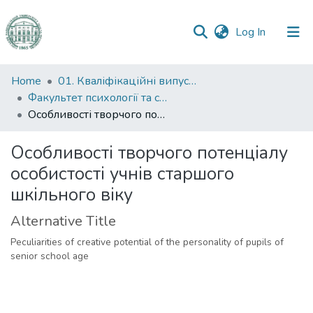
(current)
Log In
Communities
Home
01. Кваліфікаційні випускні роботи здобувачів вищої освіти
&
Факультет психології та соціальної роботи
Collections
Особливості творчого потенціалу особистості учнів старшого шкільного віку
All of DSpace
Особливості творчого потенціалу
особистості учнів старшого
Statistics
шкільного віку
Alternative Title
Peculiarities of creative potential of the personality of pupils of
senior school age