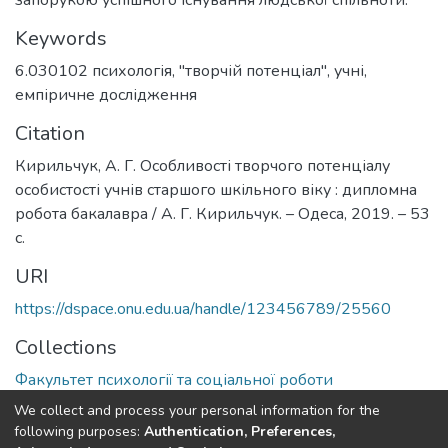
Keywords
6.030102 психологія
,
"творчій потенціал"
,
учні
,
емпіричне дослідження
Citation
Кирильчук, А. Г. Особливості творчого потенціалу
особистості учнів старшого шкільного віку : дипломна
робота бакалавра / А. Г. Кирильчук. – Одеса, 2019. – 53
с.
URI
https://dspace.onu.edu.ua/handle/123456789/25560
Collections
Факультет психології та соціальної роботи
We collect and process your personal information for the
Full item page
following purposes:
Authentication, Preferences,