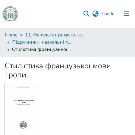
(current)
Log In
Communities
Home
11. Факультет романо-германської філології
&
Підручники, навчальні посібники та інші науково- та навчально-методичні праці РГФ
Collections
Стилістика французької мови. Тропи.
All of DSpace
Стилістика французької мови.
Тропи.
Statistics