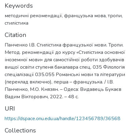
Keywords
методичні рекомендації
,
французька мова
,
тропи
,
стилістика
Citation
Панченко І.В. Стилістика французької мови. Тропи.
Метод. рекомендації до курсу «Стилістика основної
іноземної мови» для самостійної роботи здобувачів
вищої освіти ступеня бакалавра спец. 035 Філологія
спеціалізації 035.055 Романські мови та літератури
(переклад включно), перша – французька. / І.В.
Панченко, М.О. Князян. – Одеса: Видавець Букаєв
Вадим Вікторович, 2022. – 48 с.
URI
https://dspace.onu.edu.ua/handle/123456789/36568
Collections