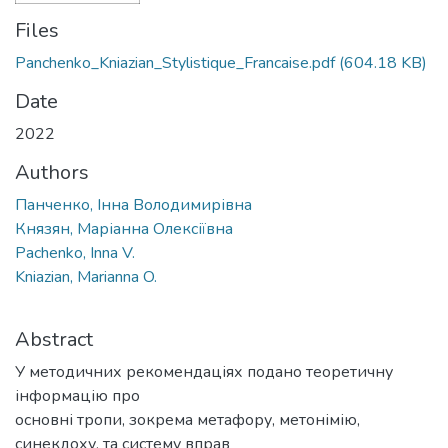
Files
Panchenko_Kniazian_Stylistique_Francaise.pdf
(604.18 KB)
Date
2022
Authors
Панченко, Iнна Володимирівна
Князян, Маріанна Олексіївна
Pachenko, Inna V.
Kniazian, Marianna O.
Abstract
У методичних рекомендаціях подано теоретичну
інформацію про
основні тропи, зокрема метафору, метонімію,
синекдоху, та систему вправ