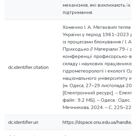
механізмів, які викликають їх 
підтримання.
Хоменко І. А. Мегахвилі тепла н
України у період 1961–2023 рр. 
із процесами блокування / І. А. 
Приходько // Матеріали 79-ї зві
конференції професорсько-ви
складу і наукових працівників 
dc.identifier.citation
гідрометеорології і екології Од
національного університету імен
(м. Одеса, 27–29 листопада 2024
[Електронний ресурс]. – Електрон
файл : 9,2 МБ). – Одеса : Одес. нац.
Мечникова, 2024. – С. 225–227.
dc.identifier.uri
https://dspace.onu.edu.ua/hand