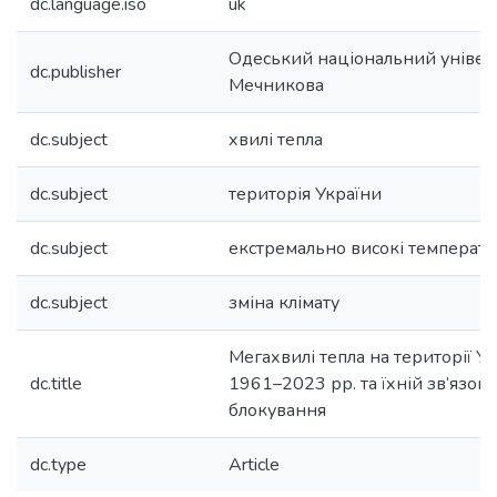
dc.language.iso
uk
Одеський національний університ
dc.publisher
Мечникова
dc.subject
хвилі тепла
dc.subject
територія України
dc.subject
екстремально високі температ
dc.subject
зміна клімату
Мегахвилі тепла на території Ук
dc.title
1961–2023 рр. та їхній зв’язок
блокування
dc.type
Article