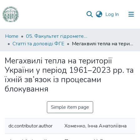
(current)
Log In
Communities
Home
05. Факультет гідрометеорології і екології
&
Статті та доповіді ФГЕ
Мегахвилі тепла на території України у період 1961–2023 рр. та їхній зв’язок із процесами блокування
Collections
Мегахвилі тепла на території
All of DSpace
України у період 1961–2023 рр. та
їхній зв’язок із процесами
Statistics
блокування
Simple item page
dc.contributor.author
Хоменко, Інна Анатоліївна