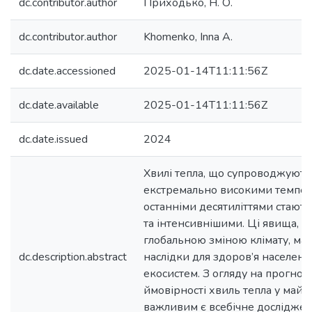
dc.contributor.author
Приходько, Н. О.
dc.contributor.author
Khomenko, Inna A.
dc.date.accessioned
2025-01-14T11:11:56Z
dc.date.available
2025-01-14T11:11:56Z
dc.date.issued
2024
Хвилі тепла, що супроводжують
екстремально високими темпер
останніми десятиліттями стають
та інтенсивнішими. Ці явища, з
глобальною зміною клімату, маю
dc.description.abstract
наслідки для здоров’я населенн
екосистем. З огляду на прогно
ймовірності хвиль тепла у майб
важливим є всебічне дослідже