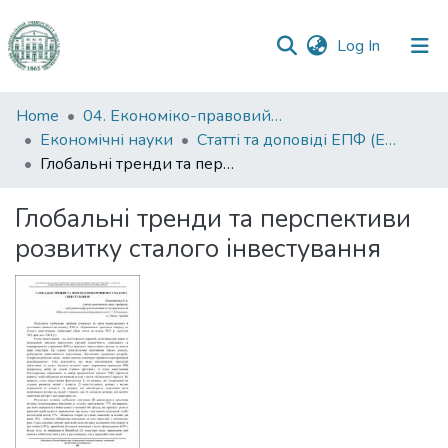
(current)
Log In
Communities
Home
04. Економіко-правовий факультет
&
Економічні науки
Статті та доповіді ЕПФ (Економічні науки)
Collections
Глобальні тренди та перспективи розвитку сталого інвестування
All of DSpace
Глобальні тренди та перспективи
розвитку сталого інвестування
Statistics