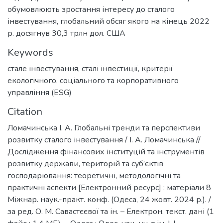
обумовлюють зростання інтересу до сталого
інвестування, глобальний обсяг якого на кінець 2022
р. досягнув 30,3 трлн дол. США
Keywords
стале інвестування
,
сталі інвестиції
,
критерії
екологічного, соціального та корпоративного
управління (ESG)
Citation
Ломачинська І. А. Глобальні тренди та перспективи
розвитку сталого інвестування / І. А. Ломачинська //
Дослідження фінансових інституцій та інструментів
розвитку держави, територій та суб’єктів
господарювання: теоретичні, методологічні та
практичні аспекти [Електронний ресурс] : матеріали 8
Міжнар. наук.-практ. конф. (Одеса, 24 жовт. 2024 р.). /
за ред. О. М. Савастєєвої та ін. – Електрон. текст. дані (1