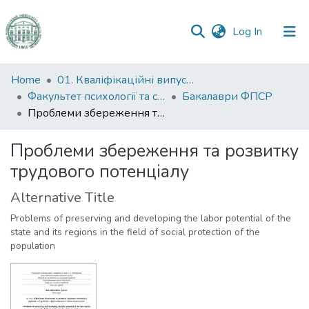
(current)
Log In
Communities
Home
01. Кваліфікаційні випускні роботи здобувачів вищої освіти
&
Факультет психології та соціальної роботи
Бакалаври ФПСР
Collections
Проблеми збереження та розвитку трудового потенціалу
All of DSpace
Проблеми збереження та розвитку
трудового потенціалу
Statistics
Alternative Title
Problems of preserving and developing the labor potential of the
state and its regions in the field of social protection of the
population