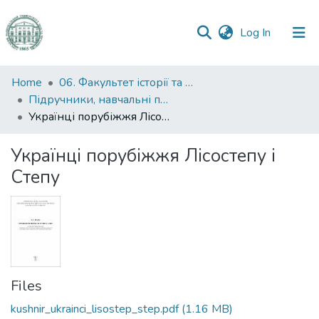
(current)
Log In
Communities
Home
06. Факультет історії та філософії
&
Підручники, навчальні посібники та інші науково- та навчально-методичні праці ФІФ
Collections
Українці порубіжжя Лісостепу і Степу
All of DSpace
Українці порубіжжя Лісостепу і
Степу
Statistics
Files
kushnir_ukrainci_lisostep_step.pdf
(1.16 MB)