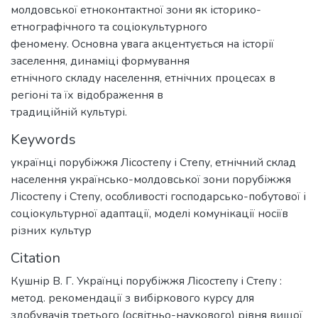
молдовської етноконтактної зони як історико-
етнографічного та соціокультурного
феномену. Основна увага акцентується на історії
заселення, динаміці формування
етнічного складу населення, етнічних процесах в
регіоні та їх відображення в
традиційній культурі.
Keywords
українці порубіжжя Лісостепу і Степу
,
етнічний склад
населення українсько-молдовської зони порубіжжя
Лісостепу і Степу
,
особливості господарсько-побутової і
соціокультурної адаптації
,
моделі комунікації носіїв
різних культур
Citation
Кушнір В. Г. Українці порубіжжя Лісостепу і Степу :
метод. рекомендації з вибіркового курсу для
здобувачів третього (освітньо-наукового) рівня вищої