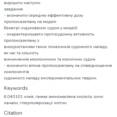
вирішити наступні
завдання:
- визначити середню еффективну дозу
пропоксазепаму на моделі
бемегрі-індукованих судом у мишей;
- охарактеризувати протисудомну активність
пропоксазепаму з
використанням таких показників судомного нападу,
як час та кількість
виникнення міоклонічних та клонічних судом.
- визначити вплив пропоксазепаму на співвідношення
компонентів
судомного нападу експериментальних тварин.
Keywords
6.040101 хімія
,
гамма-аміномасляна кислота
,
іонні
канали
,
гіперполяризації клітин
Citation