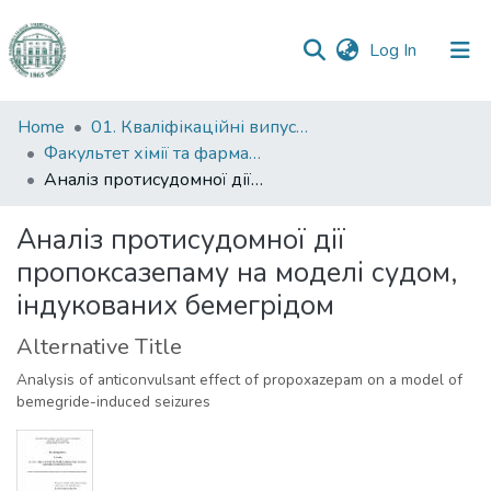
(current)
Log In
Communities
Home
01. Кваліфікаційні випускні роботи здобувачів вищої освіти
&
Факультет хімії та фармації
Collections
Аналіз протисудомної дії пропоксазепаму на моделі судом, індукованих бемегрідом
All of DSpace
Аналіз протисудомної дії
пропоксазепаму на моделі судом,
Statistics
індукованих бемегрідом
Alternative Title
Analysis of anticonvulsant effect of propoxazepam on a model of
bemegride-induced seizures