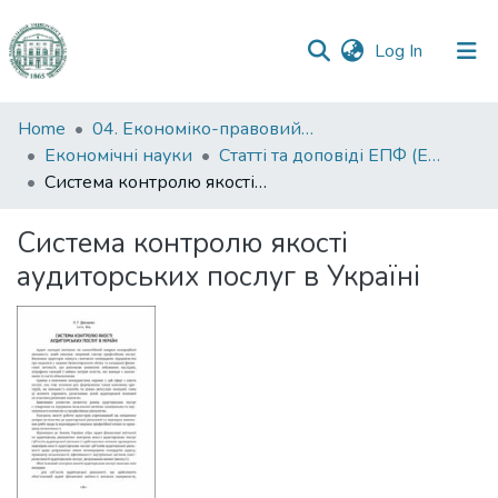
(current)
Log In
Communities
Home
04. Економіко-правовий факультет
&
Економічні науки
Статті та доповіді ЕПФ (Економічні науки)
Collections
Система контролю якості аудиторських послуг в Україні
All of DSpace
Система контролю якості
аудиторських послуг в Україні
Statistics