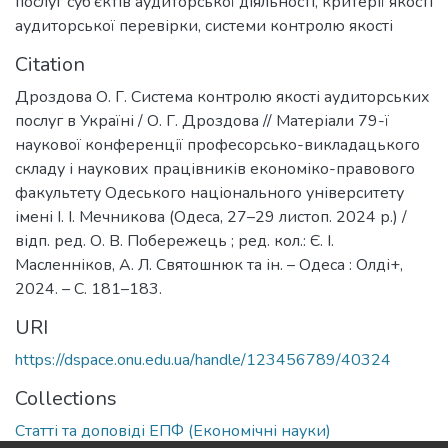
послуг суб’єктів аудиторської діяльності
,
критерії якості
аудиторської перевірки
,
системи контролю якості
Citation
Дроздова О. Г. Система контролю якості аудиторських
послуг в Україні / О. Г. Дроздова // Матеріали 79-ї
наукової конференції професорсько-викладацького
складу і наукових працівників економіко-правового
факультету Одеського національного університету
імені І. І. Мечникова (Одеса, 27–29 листоп. 2024 р.) /
відп. ред. О. В. Побережець ; ред. кол.: Є. І.
Масленніков, А. Л. Святошнюк та ін. – Одеса : Олді+,
2024. – С. 181–183.
URI
https://dspace.onu.edu.ua/handle/123456789/40324
Collections
Статті та доповіді ЕПФ (Економічні науки)