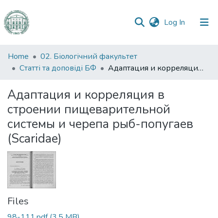
(current)
Log In
Communities
Home
02. Біологічний факультет
&
Статті та доповіді БФ
Адаптация и корреляция в строении пищеварительной системы и черепа рыб-попугаев (Scaridae)
Collections
Адаптация и корреляция в
All of DSpace
строении пищеварительной
системы и черепа рыб-попугаев
Statistics
(Scaridae)
Files
98-111.pdf
(3.5 MB)