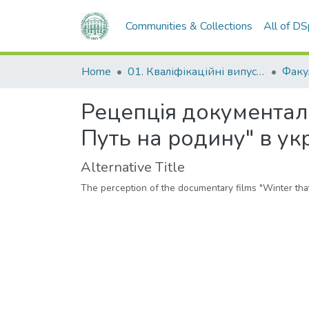
Communities & Collections
All of D
Home
01. Кваліфікаційні випускні роботи здобувачів вищої освіти
Рецепція документаль
Путь на родину" в ук
Alternative Title
The perception of the documentary films "Winter tha