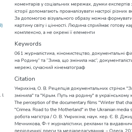
коментарів у соціальних мережах, думки експертів з
історії допомагають проаналізувати настрої різних ве
За допомогою візуального образу можна формувати
B)
картину світу і цінності. Людина сприймає готову к
комплексно, а не окремі її елементи
Keywords
061 журналістика
,
кіномистецтво
,
документальні фі
на Родину” та “Зима, що змінила нас”
,
документаліст
мережі
,
сучасний кінематограф
Citation
Умрихіна, О. В. Рецепція документальних стрічок "З
І.
змінила" та "Крым. Путь на родину" в українському 
The perception of the documentary films "Winter that ch
"Crimea. Road to the Motherland" in the Ukrainian media
робота магістра / О. В. Умрихіна; наук. кер. Є. В. Джид
Мечникова, Ф-т журналістики, реклами та видавничо
періодичної преси та медіаредагування. – Одеса, 2019