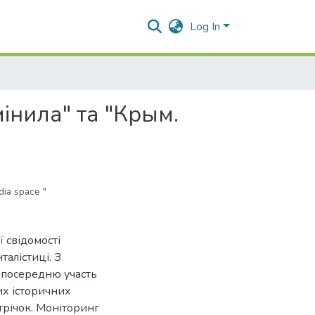
Log In
інила" та "Крым.
dia space "
 свідомості
алістиці. З
зпосередню участь
их історичних
трічок. Моніторинг