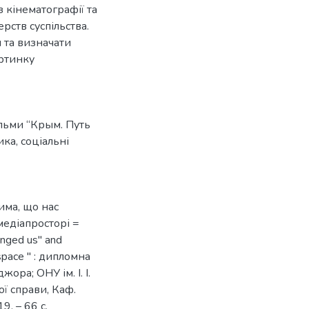
 кінематографії та
рств суспільства.
 та визначати
артинку
льми “Крым. Путь
ика
,
соціальні
има, що нас
медіапросторі =
anged us" and
 space " : дипломна
жора; ОНУ ім. І. І.
ї справи, Каф.
. – 66 с.