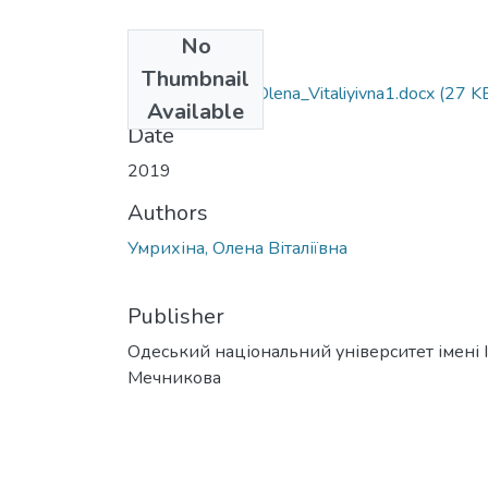
No
Files
Thumbnail
061_Umrykhina_Olena_Vitaliyivna1.docx
(27 K
Available
Date
2019
Authors
Умрихіна, Олена Віталіївна
Publisher
Одеський національний університет імені І. 
Мечникова