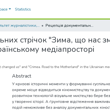
Space
Statistics
Факультет журналістики, реклами та видавничої справи
Рецепція документальних стрічок "Зима, що нас змінила" та "Крым. Путь на родину" в українському медіапросторі
них стрічок "Зима, що нас зм
раїнському медіапросторі
t changed us" and "Crimea. Road to the Motherland" in the Ukrainian me
Abstract
У кризові історичні моменти у формуванні суспільної
окреме місце відводиться кіномистецтву та документ
розвитком технологій візуальне мистецтво бере бе
у творенні історії. А ґрунтовне відстеження важлив
подій неможливе без аналізу документальних кінос