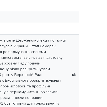
, а саме Держекоінспекції почалися
ресурсів України Остап Семерак
ія реформування системи
іністерстві взялись за підготовку
 Верховну Раду подали
кону різко розкритикували
0 році у Верховній Раді
uk
. Екоспільнота розкритикувала і
промисловості та профільні
року в першому читанні ухвалила
опроєкт внесли поправки
1 був готовий для голосування у