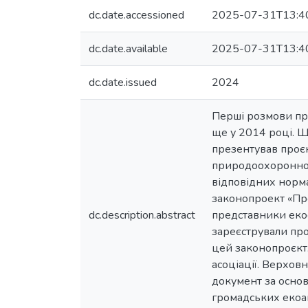
dc.date.accessioned
2025-07-31T13:4
dc.date.available
2025-07-31T13:4
dc.date.issued
2024
Перші розмови пр
ще у 2014 році. Щ
презентував проє
природоохоронного
відповідних норма
законопроект «Пр
dc.description.abstract
представники екос
зареєстрували пр
цей законопроєкт.
асоціації. Верхов
документ за основ
громадських екоак