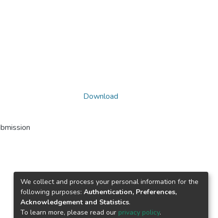
Download
ubmission
We collect and process your personal information for the
following purposes:
Authentication, Preferences,
Acknowledgement and Statistics
.
To learn more, please read our
privacy policy
.