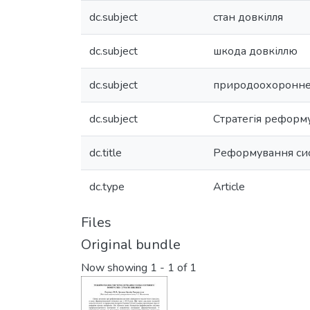
dc.subject
стан довкілля
dc.subject
шкода довкіллю
dc.subject
природоохоронне
dc.subject
Стратегія реформ
dc.title
Реформування сис
dc.type
Article
Files
Original bundle
Now showing
1 - 1 of 1