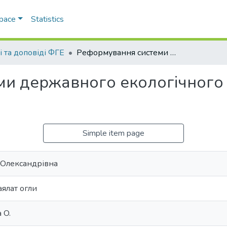
Space
Statistics
і та доповіді ФГЕ
Реформування системи державного екологічного контролю. Сучасні виклики
и державного екологічного 
Simple item page
 Олександрівна
аялат огли
 O.