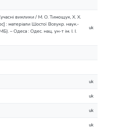
асні виклики / М. О. Тимощук, Х. Х.
с] : матеріали Шостої Всеукр. наук.-
uk
). – Одеса : Одес. нац. ун-т ім. І. І.
uk
uk
uk
uk