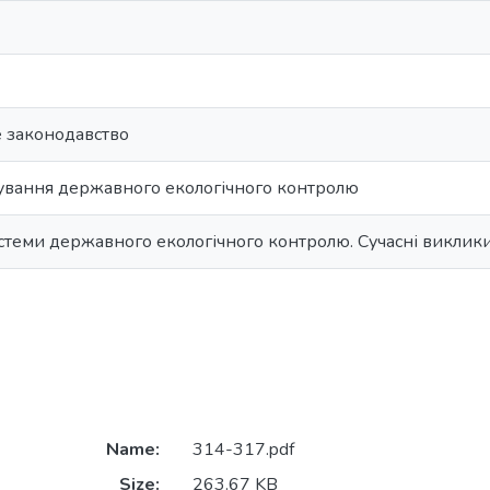
 законодавство
ування державного екологічного контролю
теми державного екологічного контролю. Сучасні виклик
Name:
314-317.pdf
Size:
263.67 KB