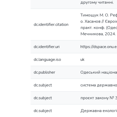
другому читанні.
Тимощук М. О. Реф
о. Хасанов // Євро
dc.identifier.citation
практ. конф. (Одеса
Мечникова, 2024. 
dc.identifier.uri
https://dspace.on
dc.language.iso
uk
dc.publisher
Одеський націонал
dc.subject
система державно
dc.subject
проєкт закону № 
dc.subject
Державна екологіч