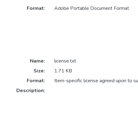
Format:
Adobe Portable Document Format
Name:
license.txt
Size:
1.71 KB
Format:
Item-specific license agreed upon to s
Description: