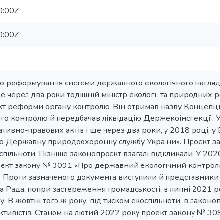
0:00Z
0:00Z
о реформування системи державного екологічного нагляду
е через два роки тодішній міністр екології та природних 
кт реформи органу контролю. Він отримав назву Концепц
 контролю й передбачав ліквідацію Держекоінспекції. У м
тивно-правових актів і ще через два роки, у 2018 році, у
о Державну природоохоронну службу України». Проєкт за
пільноти. Пізніше законопроєкт взагалі відкликали. У 202
оєкт закону № 3091 «Про державний екологічний контроль»
 Проти зазначеного документа виступили й представники 
на Рада, попри застереження громадськості, в липні 2021 
у. В жовтні того ж року, під тиском екоспільноти, в закон
тивістів. Станом на лютий 2022 року проект закону № 309