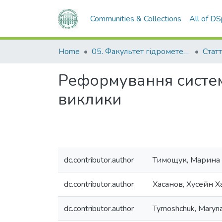
Communities & Collections
All of D
Home
05. Факультет гідрометеорології і екології
Статт
Реформування систем
виклики
dc.contributor.author
Тимощук, Марина
dc.contributor.author
Хасанов, Хусейн Х
dc.contributor.author
Tymoshchuk, Maryna