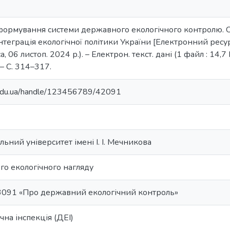
ормування системи державного екологічного контролю. Суч
інтеграція екологічної політики України [Електронний ресур
, 06 листоп. 2024 р.). – Електрон. текст. дані (1 файл : 14,7 МБ
– С. 314–317.
u.edu.ua/handle/123456789/42091
ьний університет імені І. І. Мечникова
го екологічного нагляду
3091 «Про державний екологічний контроль»
на інспекція (ДЕІ)