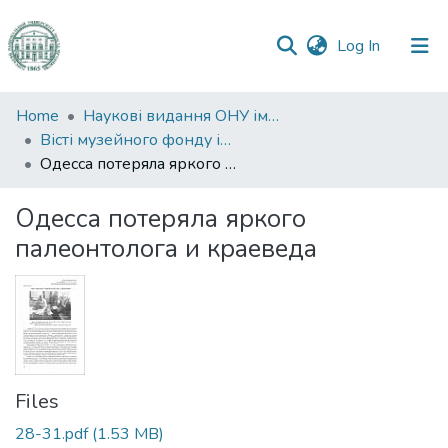
(current)
Log In
Communities
Home
Наукові видання ОНУ імені І. І. Мечникова
&
Вісті музейного фонду ім. О. О. Браунера
Collections
Одесса потеряла яркого палеонтолога и краеведа
All of DSpace
Одесса потеряла яркого
палеонтолога и краеведа
Statistics
Files
28-31.pdf
(1.53 MB)