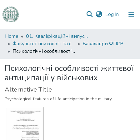
(current)
Log In
Communities
Home
01. Кваліфікаційні випускні роботи здобувачів вищої освіти
&
Факультет психології та соціальної роботи
Бакалаври ФПСР
Collections
Психологічні особливості життєвої антиципації у військових
All of DSpace
Психологічні особливості життєвої
антиципації у військових
Statistics
Alternative Title
Psychological features of life anticipation in the military