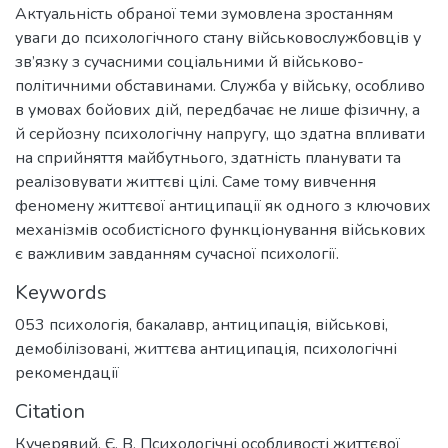
Актуальність обраної теми зумовлена зростанням
уваги до психологічного стану військовослужбовців у
зв’язку з сучасними соціальними й військово-
політичними обставинами. Служба у війську, особливо
в умовах бойових дій, передбачає не лише фізичну, а
й серйозну психологічну напругу, що здатна впливати
на сприйняття майбутнього, здатність планувати та
реалізовувати життєві цілі. Саме тому вивчення
феномену життєвої антиципації як одного з ключових
механізмів особистісного функціонування військових
є важливим завданням сучасної психології.
Keywords
053 психологія
,
бакалавр
,
антиципація
,
військові
,
демобілізовані
,
життєва антиципація
,
психологічні
рекомендації
Citation
Кучерявий, Є. В. Психологічні особливості життєвої