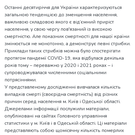
Останні десятиріччя для України характеризуються
загальною тенденцією до зменшення населення,
важливою складовою якого є від’ємний приріст
населення, у свою чергу пов'язаний із високою
смертністю. Але показник смертності для нашої країни
змінюється не монотонно, а демонструє певні стрибки.
Приклади таких стрибків можна було спостерігати
протягом пандемії COVID-19, яка відбулася декілька
років тому – переважно у 2020 і 2021 роках – і
супроводжувалася численними соціальними
потрясіннями.
У представленому дослідженні вивчалася кількість
випадків смерті (своєрідна смертність) від різних
причин серед населення м. Київ і Одеської області.
Джерелами інформації послужили матеріали,
опубліковані на сайтах Головного управління
статистики у м. Київ і в Одеській області. Ці матеріали
представляють собою щомісячну кількість померлих