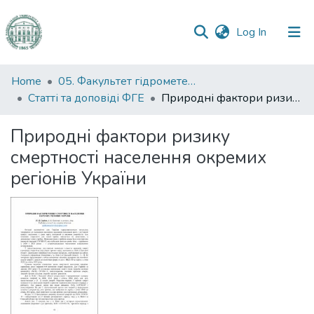
(current)
Log In
Communities
Home
05. Факультет гідрометеорології і екології
&
Статті та доповіді ФГЕ
Природні фактори ризику смертності населення окремих регіонів України
Collections
Природні фактори ризику
All of DSpace
смертності населення окремих
регіонів України
Statistics