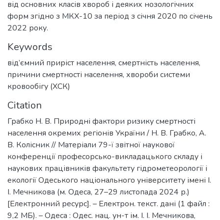
від основних класів хвороб і деяких нозологічних
форм згідно з МКХ-10 за період з січня 2020 по січень
2022 року.
Keywords
від’ємний приріст населення
,
смертність населення
,
причини смертності населення
,
хвороби системи
кровообігу (ХСК)
Citation
Грабко Н. В. Природні фактори ризику смертності
населення окремих регіонів України / Н. В. Грабко, А.
В. Колісник // Матеріали 79-ї звітної наукової
конференції професорсько-викладацького складу і
наукових працівників факультету гідрометеорології і
екології Одеського національного університету імені І.
І. Мечникова (м. Одеса, 27–29 листопада 2024 р.)
[Електронний ресурс]. – Електрон. текст. дані (1 файл :
9,2 МБ). – Одеса : Одес. нац. ун-т ім. І. І. Мечникова,