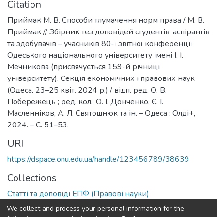
Citation
Приймак М. В. Способи тлумачення норм права / М. В.
Приймак // Збірник тез доповідей студентів, аспірантів
та здобувачів – учасників 80-ї звітної конференції
Одеського національного університету імені І. І.
Мечникова (присвячується 159-й річниці
університету). Секція економічних і правових наук
(Одеса, 23–25 квіт. 2024 р.) / відп. ред. О. В.
Побережець ; ред. кол.: О. І. Донченко, Є. І.
Масленніков, А. Л. Святошнюк та ін. – Одеса : Олді+,
2024. – С. 51–53.
URI
https://dspace.onu.edu.ua/handle/123456789/38639
Collections
Статті та доповіді ЕПФ (Правові науки)
We collect and process your personal information for the
Full item page