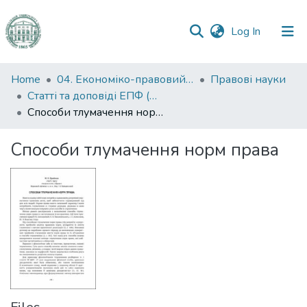
(current)
Log In
Communities
Home
04. Економіко-правовий факультет
Правові науки
&
Статті та доповіді ЕПФ (Правові науки)
Collections
Способи тлумачення норм права
All of DSpace
Способи тлумачення норм права
Statistics