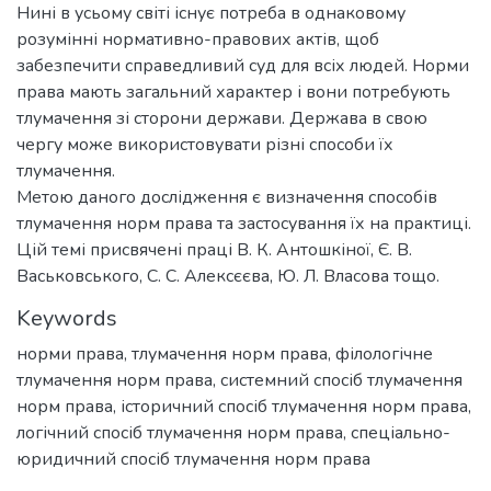
Нині в усьому світі існує потреба в однаковому
розумінні нормативно-правових актів, щоб
забезпечити справедливий суд для всіх людей. Норми
права мають загальний характер і вони потребують
тлумачення зі сторони держави. Держава в свою
чергу може використовувати різні способи їх
тлумачення.
Метою даного дослідження є визначення способів
тлумачення норм права та застосування їх на практиці.
Цій темі присвячені праці В. К. Антошкіної, Є. В.
Васьковського, С. С. Алексєєва, Ю. Л. Власова тощо.
Keywords
норми права
,
тлумачення норм права
,
філологічне
тлумачення норм права
,
системний спосіб тлумачення
норм права
,
історичний спосіб тлумачення норм права
,
логічний спосіб тлумачення норм права
,
спеціально-
юридичний спосіб тлумачення норм права