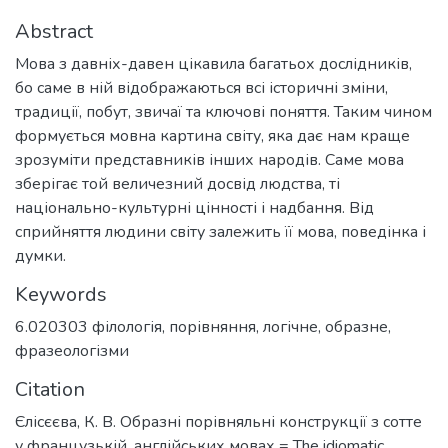
Abstract
Мова з давніх-давен цікавила багатьох дослідників,
бо саме в ній відображаються всі історичні зміни,
традиції, побут, звичаї та ключові поняття. Таким чином
формується мовна картина світу, яка дає нам краще
зрозуміти представників інших народів. Саме мова
зберігає той величезний досвід людства, ті
національно-культурні цінності і надбання. Від
сприйняття людини світу залежить її мова, поведінка і
думки.
Keywords
6.020303 філологія
,
порівняння
,
логічне
,
образне
,
фразеологізми
Citation
Єлісєєва, К. В. Образні порівняльні конструкції з сотте
у французькій, англійських мовах = The idiomatic