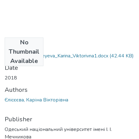
No
Files
Thumbnail
6.020303_Yelisyeyeva_Karina_Viktorivna1.docx
(42.44 KB)
Available
Date
2018
Authors
Єлісєєва, Каріна Вікторівна
Publisher
Одеський національний університет імені І. І.
Мечникова