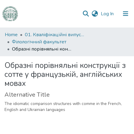
(current)
Log In
Communities
Home
01. Кваліфікаційні випускні роботи здобувачів вищої освіти
&
Філологічний факультет
Collections
Образні порівняльні конструкції з сотте у французькій, англійських мовах
All of DSpace
Образні порівняльні конструкції з
сотте у французькій, англійських
Statistics
мовах
Alternative Title
The idiomatic comparison structures with comme in the French,
English and Ukrainian languages