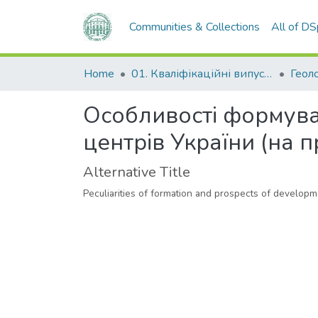
Communities & Collections
All of D
Home
01. Кваліфікаційні випускні роботи здобувачів вищої освіти
Особливості формува
центрів України (на 
Alternative Title
Peculiarities of formation and prospects of developm