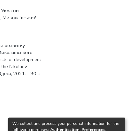
 України
,
а
,
Микοлaївський
ви розвитку
Миколаївського
pects of development
f the Nikolaev
Одеса, 2021. – 80 с.
We collect and process your personal information for the
following purposes:
Authentication, Preferences,