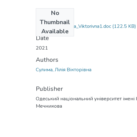
No
Files
Thumbnail
106_Sulyma_Liliya_Viktorivna1.doc
(122.5 KB)
Available
Date
2021
Authors
Сулима, Лілія Вікторівна
Publisher
Одеський національний університет імені І. 
Мечникова