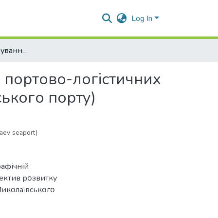
Log In
Особливості формування та перспективи розвитку портово-логістичних центрів України (на прикладі Миколаївського морського порту)
 портово-логістичних
ського порту)
laev seaport)
рафічній
eктив рοзвитку
Микοлаївськοгο