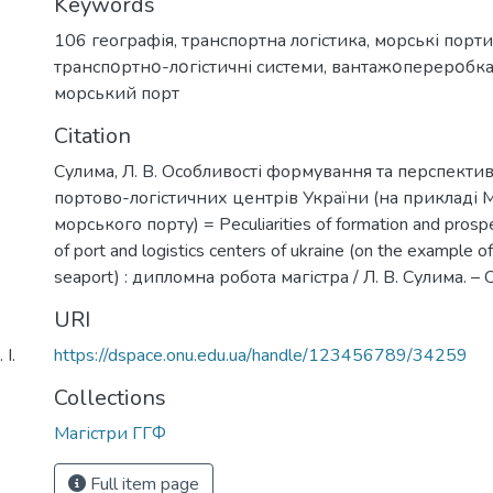
Keywords
106 географія
,
транспортна логістика
,
морські порти
транспοртнο-лοгістичні системи
,
вaнтaжοпeрeрοбк
морський порт
Citation
Сулима, Л. В. Особливості формування та перспекти
портово-логістичних центрів України (на прикладі 
морського порту) = Peculiarities of formation and pros
of port and logistics centers of ukraine (on the example o
seaport) : дипломна робота магістра / Л. В. Сулима. – 
URI
І.
https://dspace.onu.edu.ua/handle/123456789/34259
Collections
Магістри ГГФ
Full item page