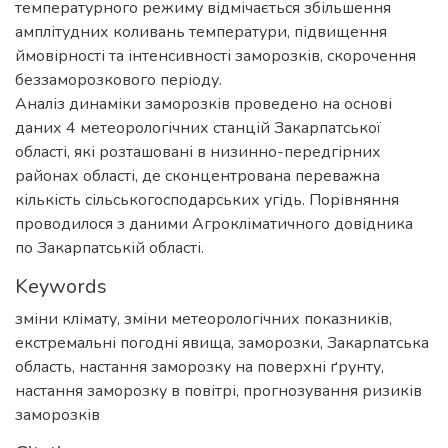
температурного режиму відмічається збільшення
амплітудних коливань температури, підвищення
ймовірності та інтенсивності заморозків, скорочення
беззаморозкового періоду.
Аналіз динаміки заморозків проведено на основі
даних 4 метеорологічних станцій Закарпатської
області, які розташовані в низинно-передгірних
районах області, де сконцентрована переважна
кількість сільськогосподарських угідь. Порівняння
проводилося з даними Агрокліматичного довідника
по Закарпатській області.
Keywords
зміни клімату
,
зміни метеорологічних показників
,
екстремальні погодні явища
,
заморозки
,
Закарпатська
область
,
настання заморозку на поверхні ґрунту
,
настання заморозку в повітрі
,
прогнозування ризиків
заморозків