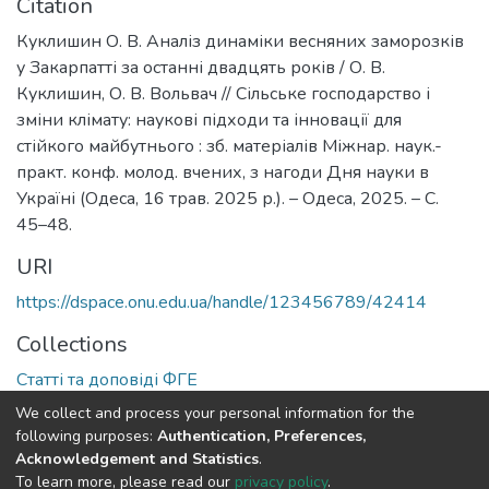
Citation
Куклишин О. В. Аналіз динаміки весняних заморозків
у Закарпатті за останні двадцять років / О. В.
Куклишин, О. В. Вольвач // Сільське господарство і
зміни клімату: наукові підходи та інновації для
стійкого майбутнього : зб. матеріалів Міжнар. наук.-
практ. конф. молод. вчених, з нагоди Дня науки в
Україні (Одеса, 16 трав. 2025 р.). – Одеса, 2025. – С.
45–48.
URI
https://dspace.onu.edu.ua/handle/123456789/42414
Collections
Статті та доповіді ФГЕ
We collect and process your personal information for the
Full item page
following purposes:
Authentication, Preferences,
Acknowledgement and Statistics
.
To learn more, please read our
privacy policy
.