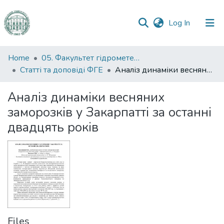
(current)
Log In
Communities
Home
05. Факультет гідрометеорології і екології
&
Статті та доповіді ФГЕ
Аналіз динаміки весняних заморозків у Закарпатті за останні двадцять років
Collections
Аналіз динаміки весняних
All of DSpace
заморозків у Закарпатті за останні
двадцять років
Statistics
Files