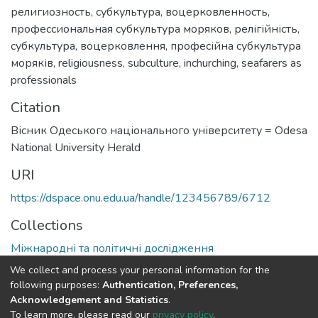
религиозность
,
субкультура
,
воцерковленность
,
профессиональная субкультура моряков
,
релігійність
,
субкультура
,
воцерковлення
,
професійна субкультура
моряків
,
religiousness
,
subculture
,
inchurching
,
seafarers as
professionals
Citation
Вісник Одеського національного університету = Odesa
National University Herald
URI
https://dspace.onu.edu.ua/handle/123456789/6712
Collections
Міжнародні та політичні дослідження
We collect and process your personal information for the
Full item page
following purposes:
Authentication, Preferences,
Acknowledgement and Statistics
.
To learn more, please read our
privacy policy
.