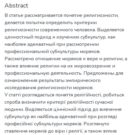
Abstract
В статье рассматривается понятие религиозности,
делается попытка определить критерии
религиозности современного человека. Выделяется
ценностный подход к изучению субкультур, как
наиболее адекватный при рассмотрении
профессиональной субкультуры моряков.
Рассмотрено отношение моряков к вере и религии, а
также влияние религии на их мировоззрение и
профессиональную деятельность. Предложены для
ознакомления результаты эмпирического
исследования религиозности моряков.
У статті розглядається поняття релігійності, робиться
спроба визначити критерії релігійності сучасної
людини. Виділяється ціннісний підхід до вивчення
субкультур як найбільш адекватний при розгляді
професійної субкультури моряків. Розглянуто
ставлення моряків до віри і релігії, а також вплив