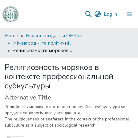
(current)
Log In
Communities
Home
Наукові видання ОНУ імені І. І. Мечникова
&
Міжнародні та політичні дослідження
Collections
Религиозность моряков в контексте профессиональной субкультуры
All of DSpace
Религиозность моряков в
контексте профессиональной
Statistics
субкультуры
Alternative Title
Релігійність моряків у контексті професійної субкультури як
предмет соціологічного дослідження
The religiousness of seafarers in the context of the professional
subculture as a subject of sociological research