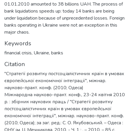
01.01.2010 amounted to 38 billions UAH. The process of
bank liquidations speeds up: today 14 banks are being
under liquidation because of unprecedented losses. Foreign
banks operating in Ukraine were not an exception in this
major chaos.
Keywords
financial crisis
,
Ukraine
,
banks
Citation
"Стратегії розвитку постсоціалістичних країн в умовах
європейської економічної інтеграції", міжнар.
науково-практ. конф. (2010; Одеса)
Міжнародна науково-практ. конф., 23-24 квітня 2010
р. : збірник наукових праць / "Стратегії розвитку
постсоціалістичних країн в умовах європейської
економічної інтеграції", міжнар. науково-практ. конф.
(2010; Одеса); за заг. ред.: С. О. Якубовський. – Одеса :
ОНУ ім. І.І. Мечникова, 2010. - Ч. 1 : . – 2010. – 85 с.