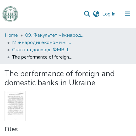
(current)
Log In
Communities
Home
09. Факультет міжнародних відносин, політології та соціології
&
Міжнародні економічні відносини
Collections
Статті та доповіді ФМВПС (Міжнародні економічні відносини)
The performance of foreign and domestic banks in Ukraine
All of DSpace
The performance of foreign and
Statistics
domestic banks in Ukraine
Files