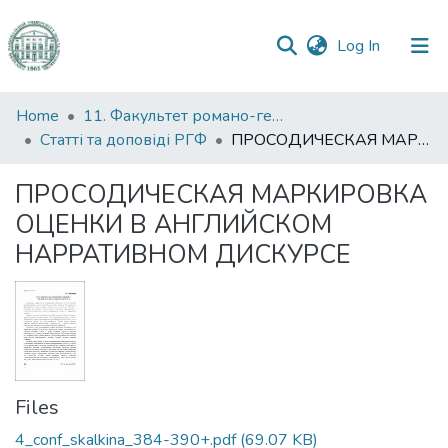
(current)
Log In
Communities
Home
11. Факультет романо-германської філології
&
Статті та доповіді РГФ
ПРОСОДИЧЕСКАЯ МАРКИРОВКА ОЦЕНКИ В АНГЛИЙСКОМ НАРРАТИВНОМ ДИСКУРСЕ
Collections
ПРОСОДИЧЕСКАЯ МАРКИРОВКА
All of DSpace
ОЦЕНКИ В АНГЛИЙСКОМ
НАРРАТИВНОМ ДИСКУРСЕ
Statistics
Files
4_conf_skalkina_384-390+.pdf
(69.07 KB)