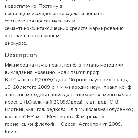
недостаточно. Поэтому в
настоящем исследовании сделана попытка
соотнесения просодических и
семантико-синтаксических средств маркирования
оценки в нарративном
дискурсе.
Description
Мiжнародна наук.-практ. конф. з питань методики
викладання iноземної мови пам'ятi проф.
В.Л.Скалкiна(6;2009;Одеса) Збiрник наукових праць,
19-20 лютого 2009 р. / Мiжнародна наук.-практ. конф.
з питань методики викладання iноземної мови пам'ятi
проф. В.Л.Скалкiна(6;2009;Одеса) ; вiдп. ред.: С. В.
Плотницька ; гол. редкол.: Лiдiя Миколаївна Голубенко ;
кол.авт. ОНУ iм. I.I. Мечникова, Фак. романо-
германської фiлологiї . - Одеса : Астропринт, 2009. -
587 с.