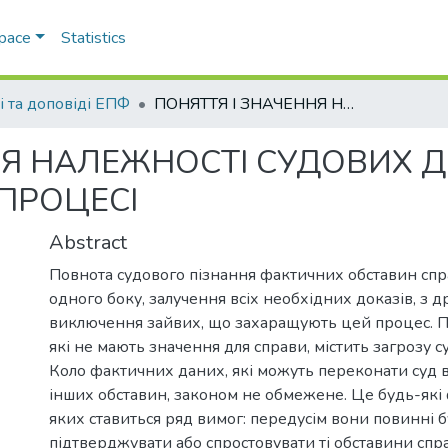
Space
Statistics
і та доповіді ЕПФ
ПОНЯТТЯ І ЗНАЧЕННЯ НАЛЕЖНОСТІ СУДОВИХ ДОКАЗІВ У ГОСПОДАРСЬКОМУ ПРОЦЕСІ
НЯ НАЛЕЖНОСТІ СУДОВИХ Д
ПРОЦЕСІ
Abstract
Повнота судового пізнання фактичних обставин спра
одного боку, залучення всіх необхідних доказів, з д
виключення зайвих, що захаращують цей процес. П
які не мають значення для справи, містить загрозу с
Коло фактичних даних, які можуть переконати суд в
інших обставин, законом не обмежене. Це будь-які 
яких ставиться ряд вимог: передусім вони повинні 
підтверджувати або спростовувати ті обставини спра