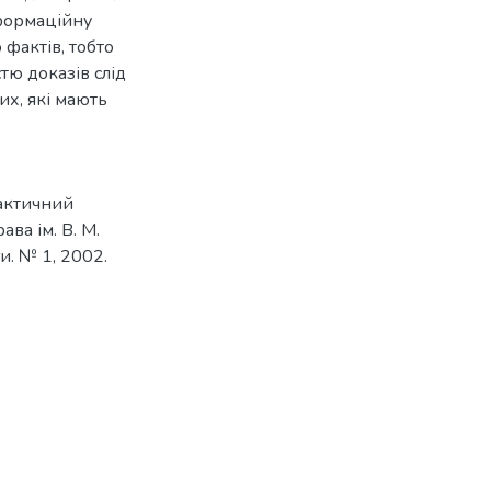
нформаційну
фактів, тобто
тю доказів слід
их, які мають
рактичний
ва ім. В. М.
и. № 1, 2002.