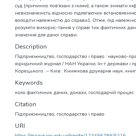
суд (причинно пов’язані з ними), а також знімати і
невизначеність відносно підлягаючих встановленню 
володіти належністю до справи1. Отже, під належніс
розуміти викорис-тання у справі тих фактичних дан
значення для даної справи.
Description
Підприємництво, господарство і право : науково-п
юридичний журнал / НАН України, Ін-т держави і пра
Корецького . – Київ : Книжкова друкарня наук. книг
Keywords
коло фактичних даних
,
докази
,
господарчій процес
Citation
Підприємництво, господарство і право
URI
https://dspace.onu.edu.ua/handle/123456789/5216