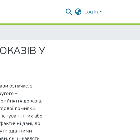
Log In
ОКАЗІВ У
ви означає, з
ругого -
рийняття доказів,
удової помилки.
 існуванні тих або
фактичні дані, до
бути здатними
ви, які цікавлять