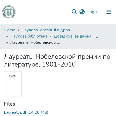
(current)
Log In
Communities
Home
Науково-дослідні підрозділи
&
Наукова бібліотека
Довідкові видання НБ
Collections
Лауреаты Нобелевской премии по литературе, 1901-2010
All of DSpace
Лауреаты Нобелевской премии по
литературе, 1901-2010
Statistics
Files
Laureaty.pdf
(14.26 MB)