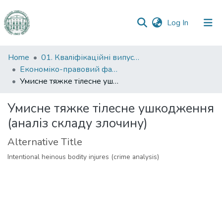
(current)
Log In
Communities
Home
01. Кваліфікаційні випускні роботи здобувачів вищої освіти
&
Економіко-правовий факультет
Collections
Умисне тяжке тілесне ушкодження (аналіз складу злочину)
All of DSpace
Умисне тяжке тілесне ушкодження
(аналіз складу злочину)
Statistics
Alternative Title
Intentional heinous bodity injures (crime analysis)