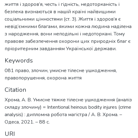
життя і здоров’я, честь і гідність, недоторканість і
безпека визнаються в нашій країні найвищими
соціальними цінностями (ст. 3). Життя і здоров’я є
невід’ємними благами, якими кожна людина наділена
з народження, вони неподільні і недоторкані. Тому
правове забезпечення охорони цих природніх благ є
пріоритерним завданням Української держави.
Keywords
081 право
,
злочин
,
умисне тілесне ушкодження
,
правопорушення
,
охорона життя
Citation
Хрома, А. В. Умисне тяжке тілесне ушкодження (аналіз
складу злочину) = Intentional heinous bodity injures (crime
analysis) : дипломна робота магістра / А. В. Хрома. –
Одеса, 2021. – 88 с.
URI