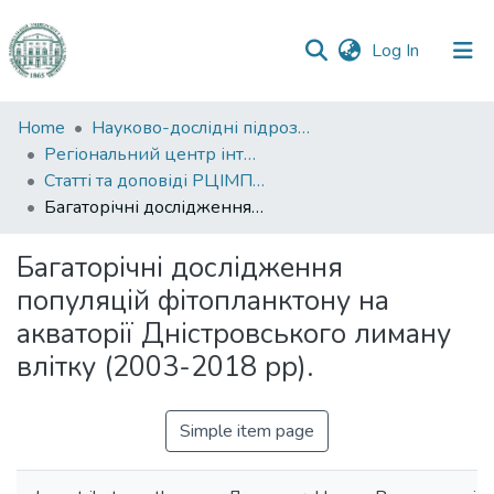
(current)
Log In
Communities
Home
Науково-дослідні підрозділи
&
Регіональний центр інтегрованого моніторингу природного середовища та екологічних досліджень
Collections
Статті та доповіді РЦІМПСЕД
Багаторічні дослідження популяцій фітопланктону на акваторії Дністровського лиману влітку (2003-2018 рр).
All of DSpace
Багаторічні дослідження
Statistics
популяцій фітопланктону на
акваторії Дністровського лиману
влітку (2003-2018 рр).
Simple item page