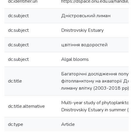
dc.identifier.uri
https://dspace.onu.edu.ua/hand
dc.subject
Дністровський лиман
dc.subject
Dnistrovskiy Estuary
dc.subject
цвітіння водоростей
dc.subject
Algal blooms
Багаторічні дослідження попул
dc.title
фітопланктону на акваторії Дні
лиману влітку (2003-2018 рр).
Multi-year study of phytoplankton 
dc.title.alternative
Dnistrovskiy Estuary in summer 
dc.type
Article