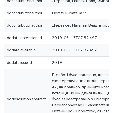
dc.contributor.author
Дерезюк, Наталя Володимирів
dc.contributor.author
Dereziuk, Nataliia V.
dc.contributor.author
Дерезюк, Наталья Владимиров
dc.date.accessioned
2019-06-13T07:32:49Z
dc.date.available
2019-06-13T07:32:49Z
dc.date.issued
2019
В роботі було показано, що зага
спостережуваних видів переви
42, як правило, прийнято класи
потенційно шкідливі види. Цві
dc.description.abstract
було зареєстровано з Chlorophyc
Bacillariophyceae і Cyanobacteria
Останні роки простежуються те