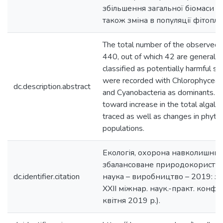
збільшення загальної біомаси в
також зміна в популяції фітопла
The total number of the observed
440, out of which 42 are generally
classified as potentially harmful s
were recorded with Chlorophyceae,
dc.description.abstract
and Cyanobacteria as dominants. R
toward increase in the total algal
traced as well as changes in phyto
populations.
Екологія, охорона навколишнь
збалансоване природокористува
dc.identifier.citation
наука – виробництво – 2019: зб
XXII міжнар. наук.-практ. конф. 
квітня 2019 р.).