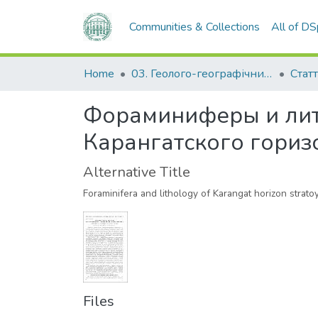
Communities & Collections
All of D
Home
03. Геолого-географічний факультет
Статт
Фораминиферы и лит
Карангатского гориз
Alternative Title
Foraminifera and lithology of Karangat horizon strat
Files