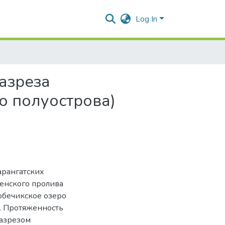
Log In
азреза
о полуострова)
арангатских
енского пролива
бечикское озеро
е. Протяженность
азрезом