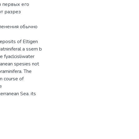
з первых его
от разрез
членения обычно
eposits of Eltigen
atniniferal a ssem b
e fyaclcisliwater
ranean spesies not
raminifera. The
In course of
e
terranean Sea. its