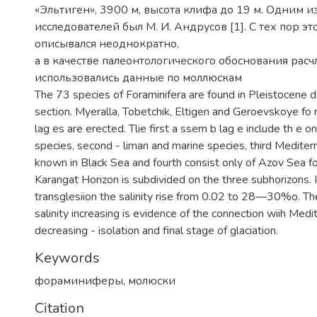
«Эльтиген», 3900 м, высота клифа до 19 м. Одним и
исследователей был М. И. Андрусов [1]. С тех пор эт
описывался неоднократно,
а в качестве палеонтологического обоснования рас
использовались данные по моллюскам
The 73 species of Foraminifera are found in Pleistocene d
section. Myeralla, Tobetchik, Eltigen and Geroevskoye fo r
lag es are erected. Tlie first a ssem b lag e include th e on
species, second - liman and marine species, third Mediter
known in Black Sea and fourth consist only of Azov Sea fo
Karangat Horizon is subdivided on the three subhorizons. 
transglesiion the salinity rise from 0.02 to 28—30%o. Th
salinity increasing is evidence of the connection wiih Medi
decreasing - isolation and final stage of glaciation.
Keywords
фораминиферы
,
молюски
Citation