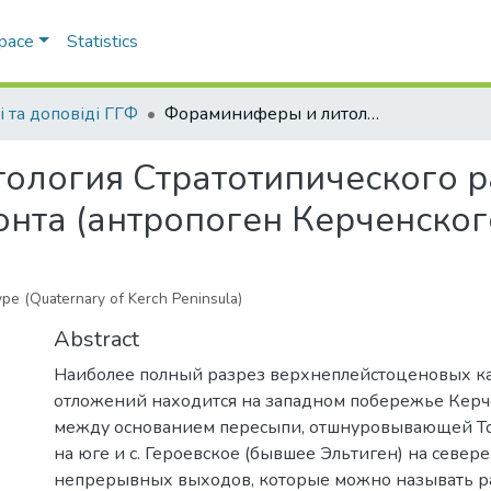
Space
Statistics
і та доповіді ГГФ
Фораминиферы и литология Стратотипического разреза Карангатского горизонта (антропоген Керченского полуострова)
ология Стратотипического р
онта (антропоген Керченског
oype (Quaternary of Kerch Peninsula)
Abstract
Наиболее полный разрез верхнеплейстоценовых к
отложений находится на западном побережье Керч
между основанием пересыпи, отшнуровывающей То
на юге и с. Героевское (бывшее Эльтиген) на север
непрерывных выходов, которые можно называть р