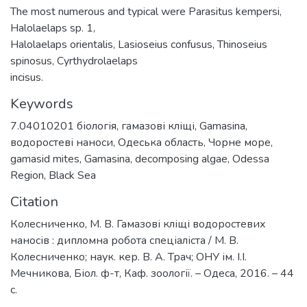
The most numerous and typical were Parasitus kempersi,
Halolaelaps sp. 1,
Halolaelaps orientalis, Lasioseius confusus, Thinoseius
spinosus, Cyrthydrolaelaps
incisus.
Keywords
7.04010201 біологія
,
гамазові кліщі
,
Gamasina
,
водоростеві наноси
,
Одеська область
,
Чорне море
,
gamasid mites
,
Gamasina
,
decomposing algae
,
Odessa
Region
,
Black Sea
Citation
Колесниченко, М. В. Гамазові кліщі водоростевих
наносів : дипломна робота спеціаліста / М. В.
Колесниченко; наук. кер. В. А. Трач; ОНУ ім. І.І.
Мечникова, Біол. ф-т, Каф. зоології. – Одеса, 2016. – 44
с.