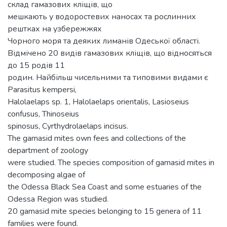
склад гамазових кліщів, що
мешкають у водоростевих наносах та рослинних
рештках на узбережжях
Чорного моря та деяких лиманів Одеської області.
Відмічено 20 видів гамазових кліщів, що відносяться
до 15 родів 11
родин. Найбільш чисельними та типовими видами є
Parasitus kempersi,
Halolaelaps sp. 1, Halolaelaps orientalis, Lasioseius
confusus, Thinoseius
spinosus, Cyrthydrolaelaps incisus.
The gamasid mites own fees and collections of the
department of zoology
were studied. The species composition of gamasid mites in
decomposing algae of
the Odessa Black Sea Coast and some estuaries of the
Odessa Region was studied.
20 gamasid mite species belonging to 15 genera of 11
families were found.