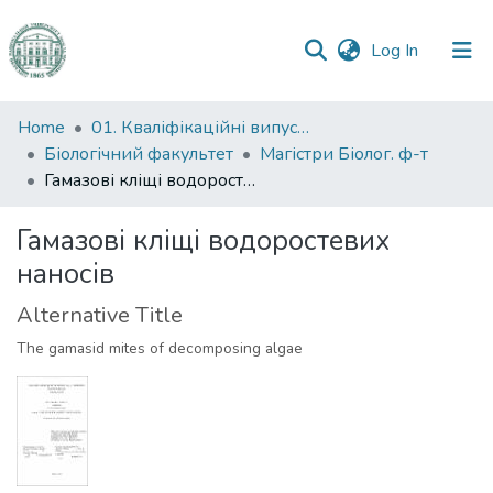
(current)
Log In
Communities
Home
01. Кваліфікаційні випускні роботи здобувачів вищої освіти
&
Біологічний факультет
Магістри Біолог. ф-т
Collections
Гамазові кліщі водоростевих наносів
All of DSpace
Гамазові кліщі водоростевих
наносів
Statistics
Alternative Title
The gamasid mites of decomposing algae