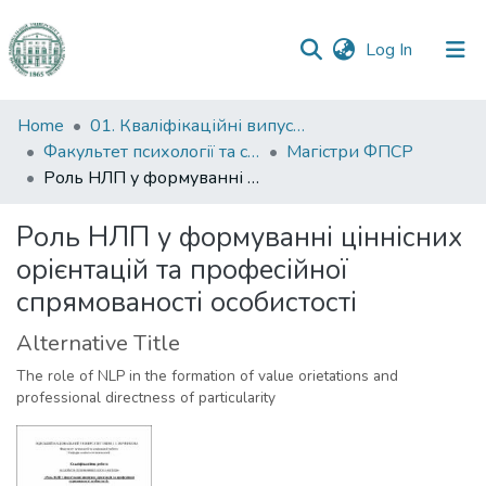
(current)
Log In
Communities
Home
01. Кваліфікаційні випускні роботи здобувачів вищої освіти
&
Факультет психології та соціальної роботи
Магістри ФПСР
Collections
Роль НЛП у формуванні ціннісних орієнтацій та професійної спрямованості особистості
All of DSpace
Роль НЛП у формуванні ціннісних
орієнтацій та професійної
Statistics
спрямованості особистості
Alternative Title
The role of NLP in the formation of value orietations and
professional directness of particularity