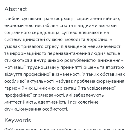
Abstract
Глибокі суспільні трансформації, спричинені війною,
економічною нестабільністю та швидкими змінами
соціального середовища, суттєво впливають на
систему цінностей сучасної молоді та дорослих. В
умовах тривалого стресу, підвищеної невизначеності
та інформаційного перенавантаження люди частіше
стикаються з внутрішньою розгубленістю, зниженням
мотивації, труднощами у прийнятті рішень та втратою
відчуття професійної визначеності. У таких обставинах
особливої актуальності набуває проблема формування
гармонійних ціннісних орієнтацій та усвідомленої
професійної спрямованості, які забезпечують
життєстійкість, адаптивність і психологічне
функціонування особистості.
Keywords
053 психологія
,
магістр
,
особистість
,
ціннісні орієнтації
,