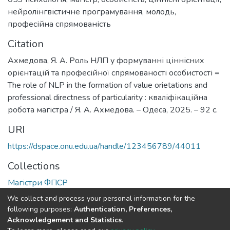
нейролінгвістичне програмування
,
молодь
,
професійна спрямованість
Citation
Ахмедова, Я. А. Роль НЛП у формуванні ціннісних
орієнтацій та професійної спрямованості особистості =
The role of NLP in the formation of value orietations and
professional directness of particularity : кваліфікаційна
робота магістра / Я. А. Ахмедова. – Одеса, 2025. – 92 с.
URI
https://dspace.onu.edu.ua/handle/123456789/44011
Collections
Магістри ФПСР
We collect and process your personal information for the
Full item page
following purposes:
Authentication, Preferences,
Acknowledgement and Statistics
.